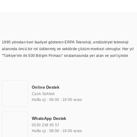
1995 yılından beri faaliyet gösteren ERPA Teknoloji, endüstriyel teknoloji
alanında öncü bir rol üstlenmiş ve sektörde çözüm merkezi olmuştur. Her yıl
"Türkiye'nin ilk 500 Bilişim Firması" sıralamasında yer alan ve yurt içinde
birçok başarılı proje gerçekleştiren ERPA Teknoloji, aynı zamanda yurt
dışında da kurduğu tedarik ağı ile farklı lokasyonlarda da hizmet
sunmaktadır. Türkiye'deki ilk monitör ve printer laboratuvarını kuran ERPA
Teknoloji, görüntüleme teknolojileri konusunda edindiği bilgi birikimini
Online Destek
TOCHI markası altında kendi ürettiği ürünlerde kullanmıştır. Günümüzde
Canlı Sohbet
TOCHI; videowall, digital signage, kiosk, totem, akıllı durak ekranı, araç içi
Hafta içi : 08:00 - 18:00 arası
ekran, asansör ekranı, digital menüboard, marin ekran, medikal ekran,
savunma sanayi ekranı, ayna/TV ekranları, CNC ekranı, toplantı odası
ekranları, endüstriyel ekranlar, kapı önü bilgi ekranları, panel PC,
WhatsApp Destek
endüstriyel Panel PC, mini PC, endüstriyel mini PC ve akıllı bina sistemleri
0530 238 95 57
gibi çözümleri 4.5" ile 110” boyutları arasında üretebilirken, ayrıca standart
Hafta içi : 08:00 - 18:00 arası
dışı olan görüntüleme sistemlerini de başarıyla projelendirme ve üretme