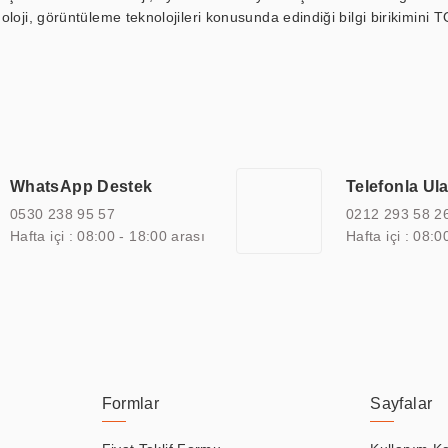
loji, görüntüleme teknolojileri konusunda edindiği bilgi birikimini T
ı durak ekranı, araç içi ekran, asansör ekranı, digital menüboard,
ar, kapı önü bilgi ekranları, panel PC, endüstriyel Panel PC, mini PC,
an görüntüleme sistemlerini de başarıyla projelendirme ve üretme kapa
çeşitli çözümler sunmaktadır. Bu kapsamda, akıllı bina, AVM, sinema, 
 bir sektöre özel ihtiyaçları anlamak ve karşılamak için özelleştiri
 kalite belgelerine ve sertifikalara sahip olup, etik değerlere bağlı
WhatsApp Destek
Telefonla Ul
zel çözümleri ile iş ortaklarının öne çıkmasına ve sürekli gelişimine k
0530 238 95 57
0212 293 58 2
Hafta içi : 08:00 - 18:00 arası
Hafta içi : 08:0
Formlar
Sayfalar