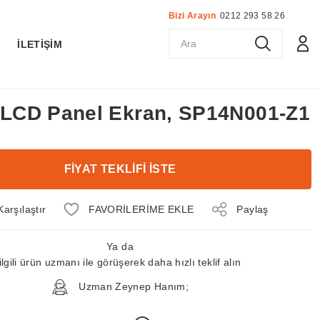
Bizi Arayın
0212 293 58 26
K
İLETİŞİM
ç LCD Panel Ekran, SP14N001-Z1
FİYAT TEKLİFİ İSTE
Karşılaştır
Paylaş
Ya da
ilgili ürün uzmanı ile görüşerek daha hızlı teklif alın
Uzman Zeynep Hanım;