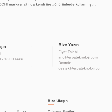
OCHI markası altında kendi ürettiği ürünlerde kullanmıştır.
 marin ekran, medikal ekran, savunma sanayi ekranı, ayna/TV
 endüstriyel mini PC ve akıllı bina sistemleri gibi çözümleri 4.5"
sitesine de sahiptir.
finans, eğitim, havacılık, restoran, otel, mağaza, sağlık,
lmiş çözümler geliştirmek, ERPA Teknoloji'nin uzmanlık alanları
 bir şekilde hareket etmektedir. Kaliteli ekipmanı, uzman kadroları,
Bize Yazın
aşın
atkı sağlamaktadır.
Fiyat Talebi:
6
info@erpateknoloji.com
0 - 18:00 arası
Destek:
destek@erpateknoloji.com
Bize Ulaşın
Çalışma Saatleri: