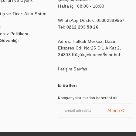
şulları ve Üyelik
Hafta içi: 08:00 - 18:00
tış ve Ticari Alım Satım
WhatsApp Destek:
05302389557
ı
Tel:
0212 293 58 26
Çerez Politikası
 Güvenliği
Adres: Halkalı Merkez, Basın
Ekspres Cd. No:25 D:1 A Kat 2,
34303 Küçükçekmece/İstanbul
İletişim Sayfası
E-Bülten
Kampanyalarımızdan haberdal ol!
Abone Ol