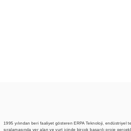
1995 yılından beri faaliyet gösteren ERPA Teknoloji, endüstriyel t
sıralamasında yer alan ve yurt içinde birçok başarılı proje gerçe