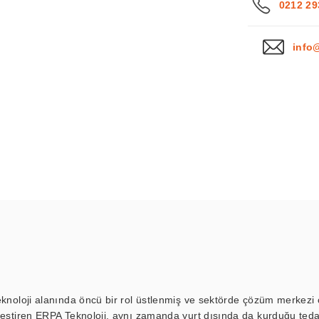
0212 29
info
eknoloji alanında öncü bir rol üstlenmiş ve sektörde çözüm merkezi ol
kleştiren ERPA Teknoloji, aynı zamanda yurt dışında da kurduğu tedar