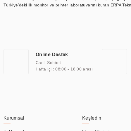
Türkiye'deki ilk monitör ve printer laboratuvarını kuran ERPA Tekno
Günümüzde TOCHI; videowall, digital signage, kiosk, totem, akıll
ekranları, CNC ekranı, toplantı odası ekranları, endüstriyel ekranl
ile 110” boyutları arasında üretebilirken, ayrıca standart dışı ol
ERPA Teknoloji, geniş bir yelpazede sektörlerle işbirliği yaparak 
savunma sanayi ve ulaşım gibi farklı sektörlerle çalışmaktadır. Her
arasında yer almaktadır. ERPA Teknoloji, uluslararası standartlarda
Online Destek
yılların getirdiği bilgi ve tecrübe ile birleştiren ERPA Teknoloji, ö
Canlı Sohbet
Hafta içi : 08:00 - 18:00 arası
Kurumsal
Keşfedin