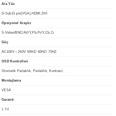
Ara Yüz
D-Sub15 pin(VGA),HDMI,DVI
Opsiyonel Arayüz
S-Video/BNC/AV/Y,Pb,Pr/Y,Cb,Cr
Güç
AC100V～240V 50HZ/ 60HZ/ 75HZ
OSD Kontrolleri
Otomatik Parlaklık, Parlaklık, Kontrast..
Montajlama
VESA
Garanti
1 Yıl