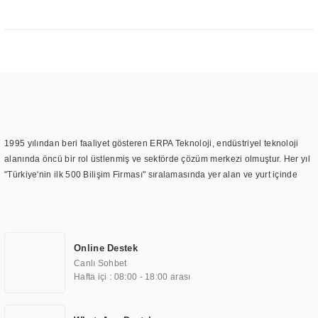
1995 yılından beri faaliyet gösteren ERPA Teknoloji, endüstriyel teknoloji
alanında öncü bir rol üstlenmiş ve sektörde çözüm merkezi olmuştur. Her yıl
"Türkiye'nin ilk 500 Bilişim Firması" sıralamasında yer alan ve yurt içinde
birçok başarılı proje gerçekleştiren ERPA Teknoloji, aynı zamanda yurt
dışında da kurduğu tedarik ağı ile farklı lokasyonlarda da hizmet
sunmaktadır. Türkiye'deki ilk monitör ve printer laboratuvarını kuran ERPA
Teknoloji, görüntüleme teknolojileri konusunda edindiği bilgi birikimini
Online Destek
TOCHI markası altında kendi ürettiği ürünlerde kullanmıştır. Günümüzde
Canlı Sohbet
TOCHI; videowall, digital signage, kiosk, totem, akıllı durak ekranı, araç içi
Hafta içi : 08:00 - 18:00 arası
ekran, asansör ekranı, digital menüboard, marin ekran, medikal ekran,
savunma sanayi ekranı, ayna/TV ekranları, CNC ekranı, toplantı odası
ekranları, endüstriyel ekranlar, kapı önü bilgi ekranları, panel PC,