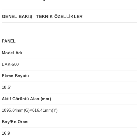
GENEL BAKIŞ
TEKNİK ÖZELLİKLER
PANEL
Model Adı
EAK-500
Ekran Boyutu
18.5"
Aktif Görüntü Alanı(mm)
1095.84mm(G)×616.41mm(Y)
Boy/En Oranı
16:9