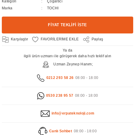
Kategori
Çoğaltıcı
Marka
TOCHI
FİYAT TEKLİFİ İSTE
Karşılaştır
Paylaş
Ya da
ilgili ürün uzmanı ile görüşerek daha hızlı teklif alın
Uzman Zeynep Hanım;
0212 293 58 26
08:00 - 18:00
0530 238 95 57
08:00 - 18:00
info@erpateknoloji.com
Canlı Sohbet
08:00 - 18:00