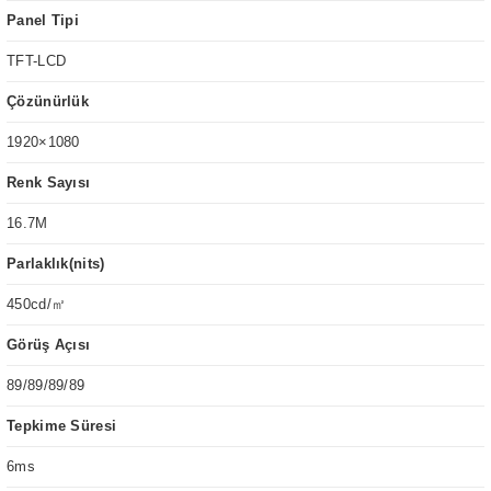
Panel Tipi
TFT-LCD
Çözünürlük
1920×1080
Renk Sayısı
16.7M
Parlaklık(nits)
450cd/㎡
Görüş Açısı
89/89/89/89
Tepkime Süresi
6ms