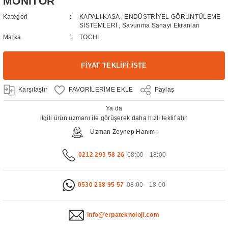
MONİTÖR
Kategori
KAPALI KASA
,
ENDÜSTRİYEL GÖRÜNTÜLEME
SİSTEMLERİ
,
Savunma Sanayi Ekranları
Marka
TOCHI
FİYAT TEKLİFİ İSTE
Karşılaştır
Paylaş
Ya da
ilgili ürün uzmanı ile görüşerek daha hızlı teklif alın
Uzman Zeynep Hanım;
0212 293 58 26
08:00 - 18:00
0530 238 95 57
08:00 - 18:00
info@erpateknoloji.com