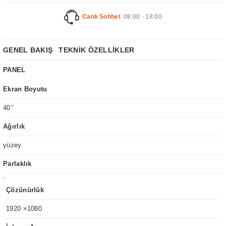
Canlı Sohbet
08:00 - 18:00
GENEL BAKIŞ
TEKNİK ÖZELLİKLER
PANEL
Ekran Boyutu
40’’
Ağırlık
yüzey
Parlaklık
-
Çözünürlük
1920 ×1080