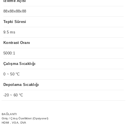
İzleme Açısı
88x88x88x88
Tepki Süresi
9.5 ms
Kontrast Oranı
5000:1
Çalışma Sıcaklığı
0 ~ 50 °C
Depolama Sıcaklığı
-20 ~ 60 °C
BAĞLANTI
Giriş / Çıkış Özellikleri (Opsiyonel)
HDMI , VGA, DVA