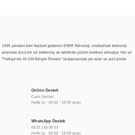
1995 yılından beri faaliyet gösteren ERPA Teknoloji, endüstriyel teknoloji
alanında öncü bir rol üstlenmiş ve sektörde çözüm merkezi olmuştur. Her yıl
"Türkiye'nin ilk 500 Bilişim Firması" sıralamasında yer alan ve yurt içinde
birçok başarılı proje gerçekleştiren ERPA Teknoloji, aynı zamanda yurt
dışında da kurduğu tedarik ağı ile farklı lokasyonlarda da hizmet
sunmaktadır. Türkiye'deki ilk monitör ve printer laboratuvarını kuran ERPA
Teknoloji, görüntüleme teknolojileri konusunda edindiği bilgi birikimini
Online Destek
TOCHI markası altında kendi ürettiği ürünlerde kullanmıştır. Günümüzde
Canlı Sohbet
TOCHI; videowall, digital signage, kiosk, totem, akıllı durak ekranı, araç içi
Hafta içi : 08:00 - 18:00 arası
ekran, asansör ekranı, digital menüboard, marin ekran, medikal ekran,
savunma sanayi ekranı, ayna/TV ekranları, CNC ekranı, toplantı odası
ekranları, endüstriyel ekranlar, kapı önü bilgi ekranları, panel PC,
WhatsApp Destek
endüstriyel Panel PC, mini PC, endüstriyel mini PC ve akıllı bina sistemleri
0530 238 95 57
gibi çözümleri 4.5" ile 110” boyutları arasında üretebilirken, ayrıca standart
Hafta içi : 08:00 - 18:00 arası