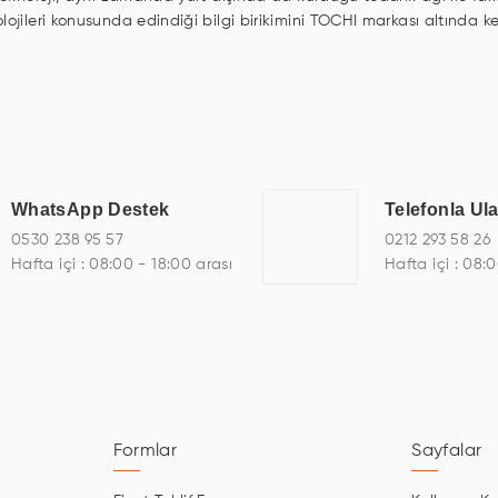
lojileri konusunda edindiği bilgi birikimini TOCHI markası altında 
n, asansör ekranı, digital menüboard, marin ekran, medikal ekran, s
el PC, endüstriyel Panel PC, mini PC, endüstriyel mini PC ve akıllı bi
de başarıyla projelendirme ve üretme kapasitesine de sahiptir.
çeşitli çözümler sunmaktadır. Bu kapsamda, akıllı bina, AVM, sinema, 
 bir sektöre özel ihtiyaçları anlamak ve karşılamak için özelleştiril
a kalite belgelerine ve sertifikalara sahip olup, etik değerlere bağl
WhatsApp Destek
Telefonla Ul
eknoloji, özel çözümleri ile iş ortaklarının öne çıkmasına ve sürekli g
0530 238 95 57
0212 293 58 26
Hafta içi : 08:00 - 18:00 arası
Hafta içi : 08:
Formlar
Sayfalar