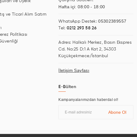
Çalışma Saatleri:
ulları ve Üyelik
Hafta içi: 08:00 - 18:00
tış ve Ticari Alım Satım
05302389557
WhatsApp Destek:
ı
Tel:
0212 293 58 26
erez Politikası
 Güvenliği
Adres: Halkalı Merkez, Basın Ekspres
Cd. No:25 D:1 A Kat 2, 34303
Küçükçekmece/İstanbul
İletişim Sayfası
E-Bülten
Kampanyalarımızdan haberdal ol!
Abone Ol