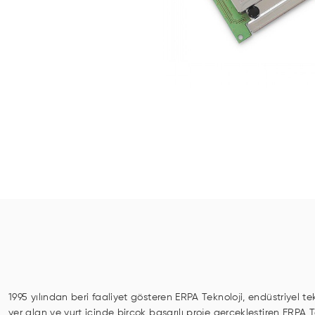
1995 yılından beri faaliyet gösteren ERPA Teknoloji, endüstriyel te
yer alan ve yurt içinde birçok başarılı proje gerçekleştiren ERPA