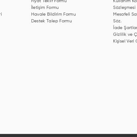
Fiyat Teklif Formu
Kullanım Koş
İletişim Formu
Sözleşmesi
i
Havale Bildirim Formu
Mesafeli Sa
Destek Talep Formu
Söz.
İade Şartlar
Gizlilik ve Ç
Kişisel Veri