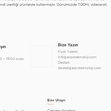
kendi ürettiği ürünlerde kullanmıştır. Günümüzde TOCHI; videowall,
avunma sanayi ekranı, ayna/TV ekranları, CNC ekranı, toplantı
na sistemleri gibi çözümleri 4.5" ile 110” boyutları arasında
finans, eğitim, havacılık, restoran, otel, mağaza, sağlık,
miş çözümler geliştirmek, ERPA Teknoloji'nin uzmanlık alanları
ı bir şekilde hareket etmektedir. Kaliteli ekipmanı, uzman
Bize Yazın
aşın
elişimine katkı sağlamaktadır.
Fiyat Talebi:
info@erpateknoloji.com
00 - 18:00 arası
Destek:
destek@erpateknoloji.com
Bize Ulaşın