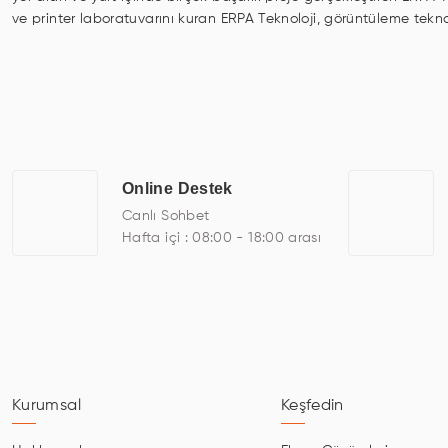
ve printer laboratuvarını kuran ERPA Teknoloji, görüntüleme tekno
digital signage, kiosk, totem, akıllı durak ekranı, araç içi ekra
odası ekranları, endüstriyel ekranlar, kapı önü bilgi ekranları, pan
üretebilirken, ayrıca standart dışı olan görüntüleme sistemlerini 
ERPA Teknoloji, geniş bir yelpazede sektörlerle işbirliği yaparak 
savunma sanayi ve ulaşım gibi farklı sektörlerle çalışmaktadır. Her
arasında yer almaktadır. ERPA Teknoloji, uluslararası standartlard
Online Destek
kadroları, yılların getirdiği bilgi ve tecrübe ile birleştiren ERPA T
Canlı Sohbet
Hafta içi : 08:00 - 18:00 arası
Kurumsal
Keşfedin