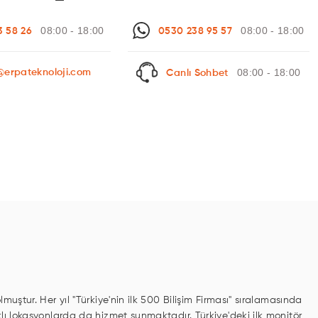
08:00 - 18:00
08:00 - 18:00
3 58 26
0530 238 95 57
08:00 - 18:00
@erpateknoloji.com
Canlı Sohbet
uştur. Her yıl "Türkiye'nin ilk 500 Bilişim Firması" sıralamasında
klı lokasyonlarda da hizmet sunmaktadır. Türkiye'deki ilk monitör