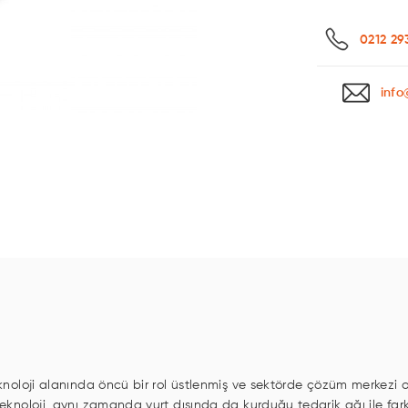
0212 29
info
knoloji alanında öncü bir rol üstlenmiş ve sektörde çözüm merkezi olm
 Teknoloji, aynı zamanda yurt dışında da kurduğu tedarik ağı ile far