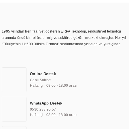
1995 yılından beri faaliyet gösteren ERPA Teknoloji, endüstriyel teknoloji
alanında öncü bir rol üstlenmiş ve sektörde çözüm merkezi olmuştur. Her yıl
"Türkiye'nin ilk 500 Bilişim Firması" sıralamasında yer alan ve yurt içinde
birçok başarılı proje gerçekleştiren ERPA Teknoloji, aynı zamanda yurt
dışında da kurduğu tedarik ağı ile farklı lokasyonlarda da hizmet
sunmaktadır. Türkiye'deki ilk monitör ve printer laboratuvarını kuran ERPA
Teknoloji, görüntüleme teknolojileri konusunda edindiği bilgi birikimini
Online Destek
TOCHI markası altında kendi ürettiği ürünlerde kullanmıştır. Günümüzde
Canlı Sohbet
TOCHI; videowall, digital signage, kiosk, totem, akıllı durak ekranı, araç içi
Hafta içi : 08:00 - 18:00 arası
ekran, asansör ekranı, digital menüboard, marin ekran, medikal ekran,
savunma sanayi ekranı, ayna/TV ekranları, CNC ekranı, toplantı odası
ekranları, endüstriyel ekranlar, kapı önü bilgi ekranları, panel PC,
WhatsApp Destek
endüstriyel Panel PC, mini PC, endüstriyel mini PC ve akıllı bina sistemleri
0530 238 95 57
gibi çözümleri 4.5" ile 110” boyutları arasında üretebilirken, ayrıca standart
Hafta içi : 08:00 - 18:00 arası
dışı olan görüntüleme sistemlerini de başarıyla projelendirme ve üretme
kapasitesine de sahiptir.