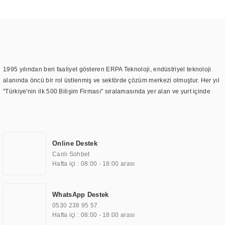
1995 yılından beri faaliyet gösteren ERPA Teknoloji, endüstriyel teknoloji
alanında öncü bir rol üstlenmiş ve sektörde çözüm merkezi olmuştur. Her yıl
"Türkiye'nin ilk 500 Bilişim Firması" sıralamasında yer alan ve yurt içinde
birçok başarılı proje gerçekleştiren ERPA Teknoloji, aynı zamanda yurt
dışında da kurduğu tedarik ağı ile farklı lokasyonlarda da hizmet
sunmaktadır. Türkiye'deki ilk monitör ve printer laboratuvarını kuran ERPA
Teknoloji, görüntüleme teknolojileri konusunda edindiği bilgi birikimini
Online Destek
TOCHI markası altında kendi ürettiği ürünlerde kullanmıştır. Günümüzde
Canlı Sohbet
TOCHI; videowall, digital signage, kiosk, totem, akıllı durak ekranı, araç içi
Hafta içi : 08:00 - 18:00 arası
ekran, asansör ekranı, digital menüboard, marin ekran, medikal ekran,
savunma sanayi ekranı, ayna/TV ekranları, CNC ekranı, toplantı odası
ekranları, endüstriyel ekranlar, kapı önü bilgi ekranları, panel PC,
WhatsApp Destek
endüstriyel Panel PC, mini PC, endüstriyel mini PC ve akıllı bina sistemleri
0530 238 95 57
gibi çözümleri 4.5" ile 110” boyutları arasında üretebilirken, ayrıca standart
Hafta içi : 08:00 - 18:00 arası
dışı olan görüntüleme sistemlerini de başarıyla projelendirme ve üretme