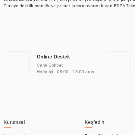
Türkiye'deki ilk monitör ve printer laboratuvarını kuran ERPA Tekno
Günümüzde TOCHI; videowall, digital signage, kiosk, totem, akıll
ekranları, CNC ekranı, toplantı odası ekranları, endüstriyel ekranl
ile 110” boyutları arasında üretebilirken, ayrıca standart dışı ol
ERPA Teknoloji, geniş bir yelpazede sektörlerle işbirliği yaparak 
savunma sanayi ve ulaşım gibi farklı sektörlerle çalışmaktadır. Her
arasında yer almaktadır. ERPA Teknoloji, uluslararası standartlarda
Online Destek
yılların getirdiği bilgi ve tecrübe ile birleştiren ERPA Teknoloji, ö
Canlı Sohbet
Hafta içi : 08:00 - 18:00 arası
Kurumsal
Keşfedin