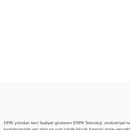
1995 yılından beri faaliyet gösteren ERPA Teknoloji, endüstriyel t
sıralamasında yer alan ve yurt içinde birçok başarılı proje gerçe