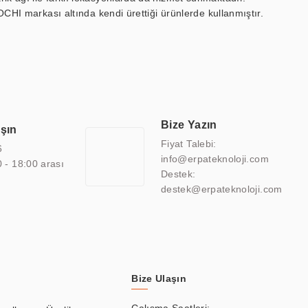
OCHI markası altında kendi ürettiği ürünlerde kullanmıştır.
 marin ekran, medikal ekran, savunma sanayi ekranı, ayna/TV
 endüstriyel mini PC ve akıllı bina sistemleri gibi çözümleri 4.5"
sitesine de sahiptir.
finans, eğitim, havacılık, restoran, otel, mağaza, sağlık,
lmiş çözümler geliştirmek, ERPA Teknoloji'nin uzmanlık alanları
 bir şekilde hareket etmektedir. Kaliteli ekipmanı, uzman kadroları,
Bize Yazın
aşın
atkı sağlamaktadır.
Fiyat Talebi:
6
info@erpateknoloji.com
0 - 18:00 arası
Destek:
destek@erpateknoloji.com
Bize Ulaşın