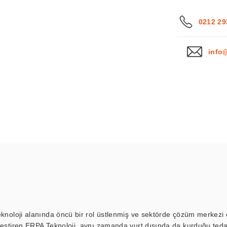
0212 29
info
eknoloji alanında öncü bir rol üstlenmiş ve sektörde çözüm merkezi ol
kleştiren ERPA Teknoloji, aynı zamanda yurt dışında da kurduğu tedar