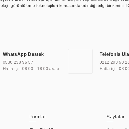
loji, görüntüleme teknolojileri konusunda edindiği bilgi birikimini T
ı durak ekranı, araç içi ekran, asansör ekranı, digital menüboard,
ar, kapı önü bilgi ekranları, panel PC, endüstriyel Panel PC, mini PC,
an görüntüleme sistemlerini de başarıyla projelendirme ve üretme kapa
çeşitli çözümler sunmaktadır. Bu kapsamda, akıllı bina, AVM, sinema, 
 bir sektöre özel ihtiyaçları anlamak ve karşılamak için özelleştiri
 kalite belgelerine ve sertifikalara sahip olup, etik değerlere bağlı
WhatsApp Destek
Telefonla Ul
zel çözümleri ile iş ortaklarının öne çıkmasına ve sürekli gelişimine k
0530 238 95 57
0212 293 58 2
Hafta içi : 08:00 - 18:00 arası
Hafta içi : 08:0
Formlar
Sayfalar