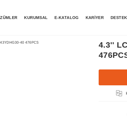
ÖZÜMLER
KURUMSAL
E-KATALOG
KARİYER
DESTE
4.3'' 
476PC