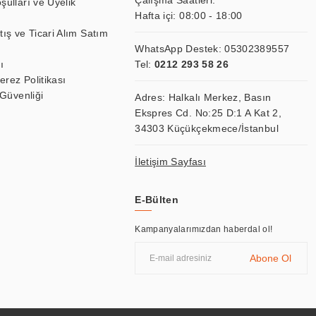
Çalışma Saatleri:
şulları ve Üyelik
Hafta içi: 08:00 - 18:00
tış ve Ticari Alım Satım
WhatsApp Destek:
05302389557
ı
Tel:
0212 293 58 26
Çerez Politikası
 Güvenliği
Adres: Halkalı Merkez, Basın
Ekspres Cd. No:25 D:1 A Kat 2,
34303 Küçükçekmece/İstanbul
İletişim Sayfası
E-Bülten
Kampanyalarımızdan haberdal ol!
Abone Ol