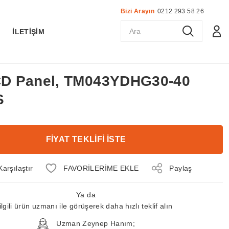
Bizi Arayın
0212 293 58 26
K
İLETİŞİM
LCD Panel, TM043YDHG30-40
S
FİYAT TEKLİFİ İSTE
Karşılaştır
Paylaş
Ya da
ilgili ürün uzmanı ile görüşerek daha hızlı teklif alın
Uzman Zeynep Hanım;