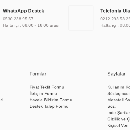
 bir sektöre özel ihtiyaçları anlamak ve karşılamak için özelleştiri
 kalite belgelerine ve sertifikalara sahip olup, etik değerlere bağlı
WhatsApp Destek
Telefonla Ul
zel çözümleri ile iş ortaklarının öne çıkmasına ve sürekli gelişimine k
0530 238 95 57
0212 293 58 2
Hafta içi : 08:00 - 18:00 arası
Hafta içi : 08:0
Formlar
Sayfalar
Fiyat Teklif Formu
Kullanım Ko
İletişim Formu
Sözleşmesi
ri
Havale Bildirim Formu
Mesafeli Sa
Destek Talep Formu
Söz.
İade Şartlar
Gizlilik ve 
Kişisel Veri