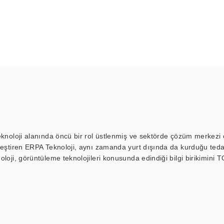
eknoloji alanında öncü bir rol üstlenmiş ve sektörde çözüm merkezi ol
kleştiren ERPA Teknoloji, aynı zamanda yurt dışında da kurduğu tedar
loji, görüntüleme teknolojileri konusunda edindiği bilgi birikimini T
ı durak ekranı, araç içi ekran, asansör ekranı, digital menüboard,
ar, kapı önü bilgi ekranları, panel PC, endüstriyel Panel PC, mini PC,
an görüntüleme sistemlerini de başarıyla projelendirme ve üretme kapa
çeşitli çözümler sunmaktadır. Bu kapsamda, akıllı bina, AVM, sinema, 