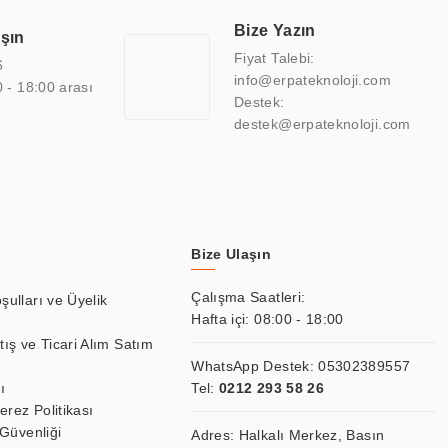
lmiş çözümler geliştirmek, ERPA Teknoloji'nin uzmanlık alanları
 bir şekilde hareket etmektedir. Kaliteli ekipmanı, uzman kadroları,
Bize Yazın
aşın
atkı sağlamaktadır.
Fiyat Talebi:
6
info@erpateknoloji.com
0 - 18:00 arası
Destek:
destek@erpateknoloji.com
Bize Ulaşın
Çalışma Saatleri:
şulları ve Üyelik
Hafta içi: 08:00 - 18:00
tış ve Ticari Alım Satım
WhatsApp Destek:
05302389557
ı
Tel:
0212 293 58 26
Çerez Politikası
 Güvenliği
Adres: Halkalı Merkez, Basın