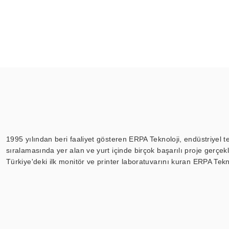
1995 yılından beri faaliyet gösteren ERPA Teknoloji, endüstriyel t
sıralamasında yer alan ve yurt içinde birçok başarılı proje gerçe
Türkiye'deki ilk monitör ve printer laboratuvarını kuran ERPA Tekno
Günümüzde TOCHI; videowall, digital signage, kiosk, totem, akıll
ekranları, CNC ekranı, toplantı odası ekranları, endüstriyel ekranl
ile 110” boyutları arasında üretebilirken, ayrıca standart dışı ol
ERPA Teknoloji, geniş bir yelpazede sektörlerle işbirliği yaparak 