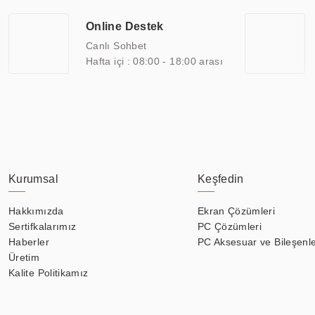
savunma sanayi ve ulaşım gibi farklı sektörlerle çalışmaktadır. Her
arasında yer almaktadır. ERPA Teknoloji, uluslararası standartlarda
Online Destek
yılların getirdiği bilgi ve tecrübe ile birleştiren ERPA Teknoloji, ö
Canlı Sohbet
Hafta içi : 08:00 - 18:00 arası
Kurumsal
Keşfedin
Hakkımızda
Ekran Çözümleri
Sertifkalarımız
PC Çözümleri
Haberler
PC Aksesuar ve Bileşenle
Üretim
Kalite Politikamız