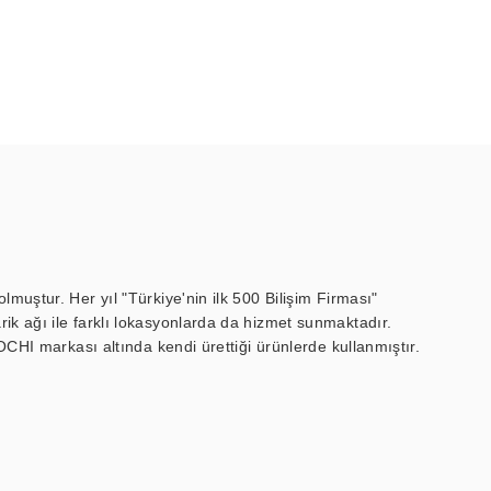
muştur. Her yıl "Türkiye'nin ilk 500 Bilişim Firması"
ik ağı ile farklı lokasyonlarda da hizmet sunmaktadır.
OCHI markası altında kendi ürettiği ürünlerde kullanmıştır.
 marin ekran, medikal ekran, savunma sanayi ekranı, ayna/TV
 endüstriyel mini PC ve akıllı bina sistemleri gibi çözümleri 4.5"
sitesine de sahiptir.
finans, eğitim, havacılık, restoran, otel, mağaza, sağlık,