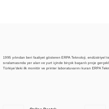
1995 yılından beri faaliyet gösteren ERPA Teknoloji, endüstriyel t
sıralamasında yer alan ve yurt içinde birçok başarılı proje gerçe
Türkiye'deki ilk monitör ve printer laboratuvarını kuran ERPA Tekno
Günümüzde TOCHI; videowall, digital signage, kiosk, totem, akıll
ekranları, CNC ekranı, toplantı odası ekranları, endüstriyel ekranl
ile 110” boyutları arasında üretebilirken, ayrıca standart dışı ol
ERPA Teknoloji, geniş bir yelpazede sektörlerle işbirliği yaparak 
savunma sanayi ve ulaşım gibi farklı sektörlerle çalışmaktadır. Her
arasında yer almaktadır. ERPA Teknoloji, uluslararası standartlarda