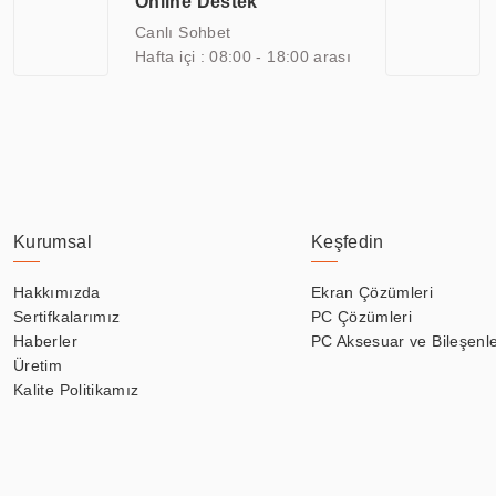
Online Destek
yılların getirdiği bilgi ve tecrübe ile birleştiren ERPA Teknoloji, ö
Canlı Sohbet
Hafta içi : 08:00 - 18:00 arası
Kurumsal
Keşfedin
Hakkımızda
Ekran Çözümleri
Sertifkalarımız
PC Çözümleri
Haberler
PC Aksesuar ve Bileşenle
Üretim
Kalite Politikamız