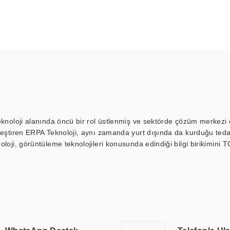
eknoloji alanında öncü bir rol üstlenmiş ve sektörde çözüm merkezi ol
kleştiren ERPA Teknoloji, aynı zamanda yurt dışında da kurduğu tedar
loji, görüntüleme teknolojileri konusunda edindiği bilgi birikimini T
ı durak ekranı, araç içi ekran, asansör ekranı, digital menüboard,
ar, kapı önü bilgi ekranları, panel PC, endüstriyel Panel PC, mini PC,
an görüntüleme sistemlerini de başarıyla projelendirme ve üretme kapa
çeşitli çözümler sunmaktadır. Bu kapsamda, akıllı bina, AVM, sinema, 
 bir sektöre özel ihtiyaçları anlamak ve karşılamak için özelleştiri
 kalite belgelerine ve sertifikalara sahip olup, etik değerlere bağlı