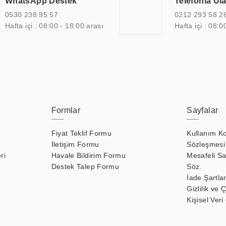
WhatsApp Destek
Telefonla Ul
zel çözümleri ile iş ortaklarının öne çıkmasına ve sürekli gelişimine k
0530 238 95 57
0212 293 58 2
Hafta içi : 08:00 - 18:00 arası
Hafta içi : 08:0
Formlar
Sayfalar
Fiyat Teklif Formu
Kullanım Ko
İletişim Formu
Sözleşmesi
ri
Havale Bildirim Formu
Mesafeli Sa
Destek Talep Formu
Söz.
İade Şartlar
Gizlilik ve 
Kişisel Veri