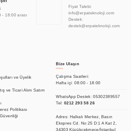
aşın
atkı sağlamaktadır.
Fiyat Talebi:
6
info@erpateknoloji.com
0 - 18:00 arası
Destek:
destek@erpateknoloji.com
Bize Ulaşın
Çalışma Saatleri:
şulları ve Üyelik
Hafta içi: 08:00 - 18:00
tış ve Ticari Alım Satım
WhatsApp Destek:
05302389557
ı
Tel:
0212 293 58 26
Çerez Politikası
 Güvenliği
Adres: Halkalı Merkez, Basın
Ekspres Cd. No:25 D:1 A Kat 2,
34303 Küçükçekmece/İstanbul