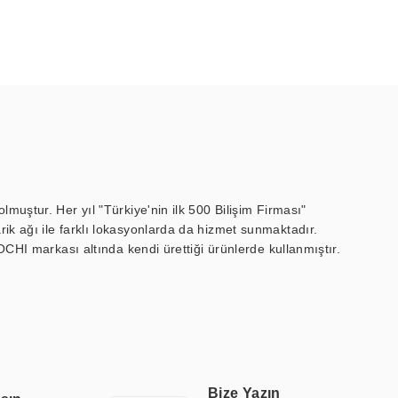
muştur. Her yıl "Türkiye'nin ilk 500 Bilişim Firması"
ik ağı ile farklı lokasyonlarda da hizmet sunmaktadır.
OCHI markası altında kendi ürettiği ürünlerde kullanmıştır.
 marin ekran, medikal ekran, savunma sanayi ekranı, ayna/TV
 endüstriyel mini PC ve akıllı bina sistemleri gibi çözümleri 4.5"
sitesine de sahiptir.
finans, eğitim, havacılık, restoran, otel, mağaza, sağlık,
lmiş çözümler geliştirmek, ERPA Teknoloji'nin uzmanlık alanları
 bir şekilde hareket etmektedir. Kaliteli ekipmanı, uzman kadroları,
Bize Yazın