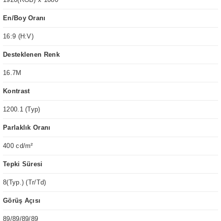
En/Boy Oranı
16:9 (H:V)
Desteklenen Renk
16.7M
Kontrast
1200.1 (Typ)
Parlaklık Oranı
400 cd/m²
Tepki Süresi
8(Typ.) (Tr/Td)
Görüş Açısı
89/89/89/89