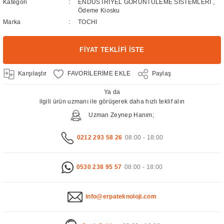
Kategori
ENDÜSTRİYEL GÖRÜNTÜLEME SİSTEMLERİ
,
Ödeme Kiosku
Marka
TOCHI
FİYAT TEKLİFİ İSTE
Karşılaştır
Paylaş
Ya da
ilgili ürün uzmanı ile görüşerek daha hızlı teklif alın
Uzman Zeynep Hanım;
0212 293 58 26
08:00 - 18:00
0530 238 95 57
08:00 - 18:00
info@erpateknoloji.com