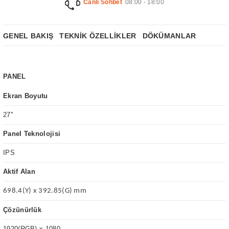
Canlı Sohbet
08:00 - 18:00
GENEL BAKIŞ
TEKNİK ÖZELLİKLER
DÖKÜMANLAR
PANEL
Ekran Boyutu
27''
Panel Teknolojisi
IPS
Aktif Alan
698.4(Y) x 392.85(G) mm
Çözünürlük
1920(RGB) x 1080