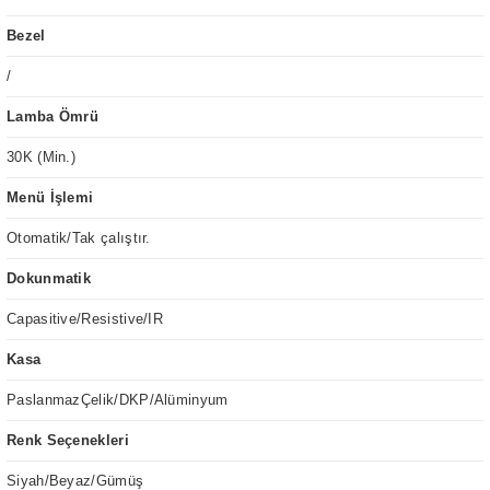
Bezel
/
Lamba Ömrü
30K (Min.)
Menü İşlemi
Otomatik/Tak çalıştır.
Dokunmatik
Capasitive/Resistive/IR
Kasa
PaslanmazÇelik/DKP/Alüminyum
Renk Seçenekleri
Siyah/Beyaz/Gümüş