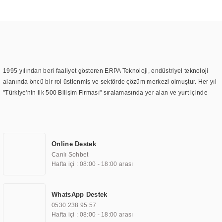
1995 yılından beri faaliyet gösteren ERPA Teknoloji, endüstriyel teknoloji
alanında öncü bir rol üstlenmiş ve sektörde çözüm merkezi olmuştur. Her yıl
"Türkiye'nin ilk 500 Bilişim Firması" sıralamasında yer alan ve yurt içinde
birçok başarılı proje gerçekleştiren ERPA Teknoloji, aynı zamanda yurt
dışında da kurduğu tedarik ağı ile farklı lokasyonlarda da hizmet
sunmaktadır. Türkiye'deki ilk monitör ve printer laboratuvarını kuran ERPA
Teknoloji, görüntüleme teknolojileri konusunda edindiği bilgi birikimini
Online Destek
TOCHI markası altında kendi ürettiği ürünlerde kullanmıştır. Günümüzde
Canlı Sohbet
TOCHI; videowall, digital signage, kiosk, totem, akıllı durak ekranı, araç içi
Hafta içi : 08:00 - 18:00 arası
ekran, asansör ekranı, digital menüboard, marin ekran, medikal ekran,
savunma sanayi ekranı, ayna/TV ekranları, CNC ekranı, toplantı odası
ekranları, endüstriyel ekranlar, kapı önü bilgi ekranları, panel PC,
WhatsApp Destek
endüstriyel Panel PC, mini PC, endüstriyel mini PC ve akıllı bina sistemleri
0530 238 95 57
gibi çözümleri 4.5" ile 110” boyutları arasında üretebilirken, ayrıca standart
Hafta içi : 08:00 - 18:00 arası