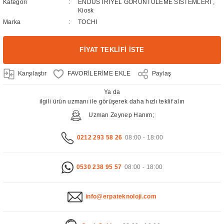
Kategori
ENDÜSTRİYEL GÖRÜNTÜLEME SİSTEMLERİ
,
Kiosk
Marka
TOCHI
FİYAT TEKLİFİ İSTE
Karşılaştır
Paylaş
Ya da
ilgili ürün uzmanı ile görüşerek daha hızlı teklif alın
Uzman Zeynep Hanım;
0212 293 58 26
08:00 - 18:00
0530 238 95 57
08:00 - 18:00
info@erpateknoloji.com