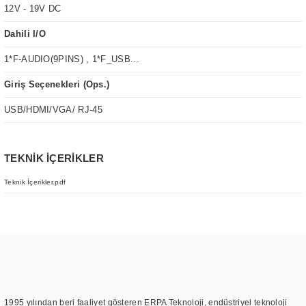
12V - 19V DC
Dahili I/O
1*F-AUDIO(9PINS) , 1*F_USB...
Giriş Seçenekleri (Ops.)
USB/HDMI/VGA/ RJ-45
TEKNİK İÇERİKLER
Teknik İçerikler.pdf
1995 yılından beri faaliyet gösteren ERPA Teknoloji, endüstriyel teknoloji