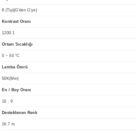
8 (Tip)(G'den G'ye)
Kontrast Oranı
1200:1
Ortam Sıcaklığı
0 ~ 50 °C
Lamba Ömrü
50K(Min)
En / Boy Oranı
16 : 9
Desteklenen Renk
16.7 m