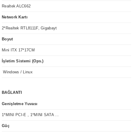
Realtek ALC662
Network Kartı
2*Realtek RTL8111F, Gigabayt
Boyut
Mini ITX 17*17CM
İşletim Sistemi (Ops.)
Windows / Linux
BAĞLANTI
Genişletme Yuvası
1*MINI PCI-E , 1*MINI SATA ...
Güç