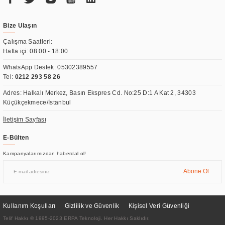
Bize Ulaşın
Çalışma Saatleri:
Hafta içi: 08:00 - 18:00
WhatsApp Destek:
05302389557
Tel:
0212 293 58 26
Adres: Halkalı Merkez, Basın Ekspres Cd. No:25 D:1 A Kat 2, 34303
Küçükçekmece/İstanbul
İletişim Sayfası
E-Bülten
Kampanyalarımızdan haberdal ol!
Abone Ol
Kullanım Koşulları
Gizlilik ve Güvenlik
Kişisel Veri Güvenliği
Telif Hakkı © 1995-2023 ERPA Teknoloji. Her Hakkı Saklıdır.