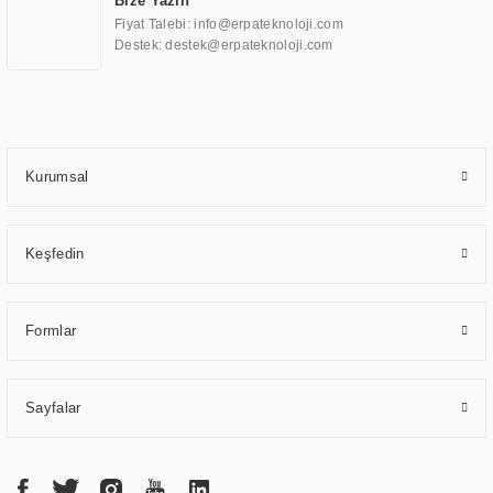
Bize Yazın
ve karşılamak için özelleştirilmiş çözümler geliştirmek, ERPA Teknoloji'nin
Fiyat Talebi: info@erpateknoloji.com
uzmanlık alanları arasında yer almaktadır. ERPA Teknoloji, uluslararası
Destek: destek@erpateknoloji.com
standartlarda kalite belgelerine ve sertifikalara sahip olup, etik değerlere
bağlı bir şekilde hareket etmektedir. Kaliteli ekipmanı, uzman kadroları,
yılların getirdiği bilgi ve tecrübe ile birleştiren ERPA Teknoloji, özel
çözümleri ile iş ortaklarının öne çıkmasına ve sürekli gelişimine katkı
sağlamaktadır.
Kurumsal
Keşfedin
Formlar
Sayfalar