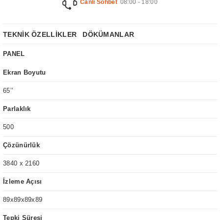
Canlı Sohbet
08:00 - 18:00
TEKNİK ÖZELLİKLER
DÖKÜMANLAR
PANEL
Ekran Boyutu
65’’
Parlaklık
500
Çözünürlük
3840 x 2160
İzleme Açısı
89x89x89x89
Tepki Süresi