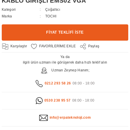
KABLO GİRİŞLİ EMS02 VGA
Kategori
Çoğaltıcı
Marka
TOCHI
FİYAT TEKLİFİ İSTE
Karşılaştır
Paylaş
Ya da
ilgili ürün uzmanı ile görüşerek daha hızlı teklif alın
Uzman Zeynep Hanım;
0212 293 58 26
08:00 - 18:00
0530 238 95 57
08:00 - 18:00
info@erpateknoloji.com