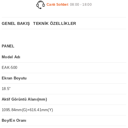
Canlı Sohbet
08:00 - 18:00
GENEL BAKIŞ
TEKNİK ÖZELLİKLER
PANEL
Model Adı
EAK-500
Ekran Boyutu
18.5"
Aktif Görüntü Alanı(mm)
1095.84mm(G)×616.41mm(Y)
Boy/En Oranı