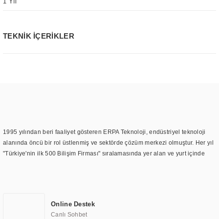
1 Yıl
TEKNİK İÇERİKLER
1995 yılından beri faaliyet gösteren ERPA Teknoloji, endüstriyel teknoloji
alanında öncü bir rol üstlenmiş ve sektörde çözüm merkezi olmuştur. Her yıl
"Türkiye'nin ilk 500 Bilişim Firması" sıralamasında yer alan ve yurt içinde
birçok başarılı proje gerçekleştiren ERPA Teknoloji, aynı zamanda yurt
dışında da kurduğu tedarik ağı ile farklı lokasyonlarda da hizmet
sunmaktadır. Türkiye'deki ilk monitör ve printer laboratuvarını kuran ERPA
Teknoloji, görüntüleme teknolojileri konusunda edindiği bilgi birikimini
Online Destek
TOCHI markası altında kendi ürettiği ürünlerde kullanmıştır. Günümüzde
Canlı Sohbet
TOCHI; videowall, digital signage, kiosk, totem, akıllı durak ekranı, araç içi