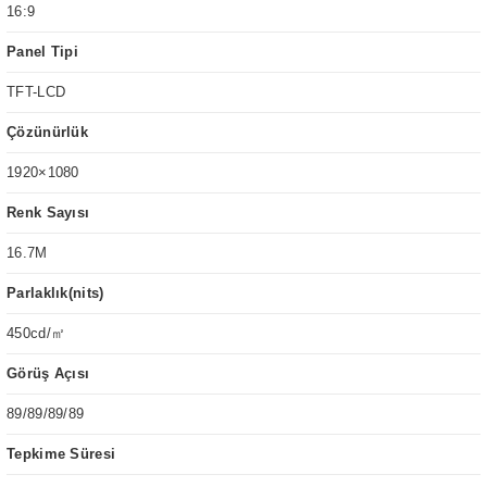
16:9
Panel Tipi
TFT-LCD
Çözünürlük
1920×1080
Renk Sayısı
16.7M
Parlaklık(nits)
450cd/㎡
Görüş Açısı
89/89/89/89
Tepkime Süresi