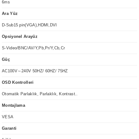
6ms
Ara Yüz
D-Sub15 pin(VGA),HDMI,DVI
Opsiyonel Arayüz
S-Video/BNC/AV/Y,Pb,Pr/Y,Cb,Cr
Güç
AC100V～240V 50HZ/ 60HZ/ 75HZ
OSD Kontrolleri
Otomatik Parlaklık, Parlaklık, Kontrast..
Montajlama
VESA
Garanti