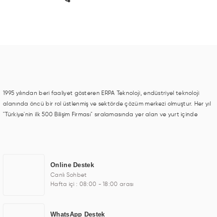
1995 yılından beri faaliyet gösteren ERPA Teknoloji, endüstriyel teknoloji
alanında öncü bir rol üstlenmiş ve sektörde çözüm merkezi olmuştur. Her yıl
"Türkiye'nin ilk 500 Bilişim Firması" sıralamasında yer alan ve yurt içinde
birçok başarılı proje gerçekleştiren ERPA Teknoloji, aynı zamanda yurt
dışında da kurduğu tedarik ağı ile farklı lokasyonlarda da hizmet
sunmaktadır. Türkiye'deki ilk monitör ve printer laboratuvarını kuran ERPA
Teknoloji, görüntüleme teknolojileri konusunda edindiği bilgi birikimini TOCHI
Online Destek
markası altında kendi ürettiği ürünlerde kullanmıştır. Günümüzde TOCHI;
Canlı Sohbet
videowall, digital signage, kiosk, totem, akıllı durak ekranı, araç içi ekran,
Hafta içi : 08:00 - 18:00 arası
asansör ekranı, digital menüboard, marin ekran, medikal ekran, savunma
sanayi ekranı, ayna/TV ekranları, CNC ekranı, toplantı odası ekranları,
endüstriyel ekranlar, kapı önü bilgi ekranları, panel PC, endüstriyel Panel
WhatsApp Destek