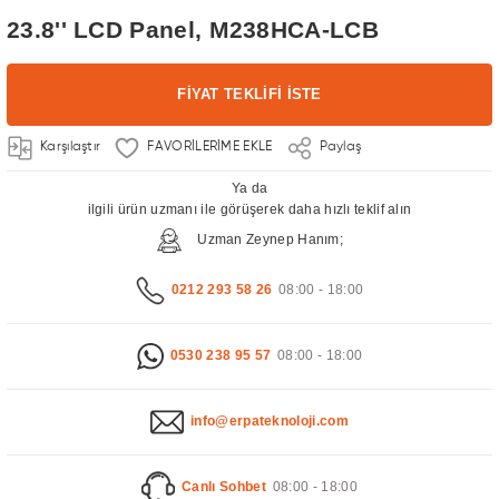
23.8'' LCD Panel, M238HCA-LCB
FİYAT TEKLİFİ İSTE
Karşılaştır
Paylaş
Ya da
ilgili ürün uzmanı ile görüşerek daha hızlı teklif alın
Uzman Zeynep Hanım;
0212 293 58 26
08:00 - 18:00
0530 238 95 57
08:00 - 18:00
info@erpateknoloji.com
Canlı Sohbet
08:00 - 18:00