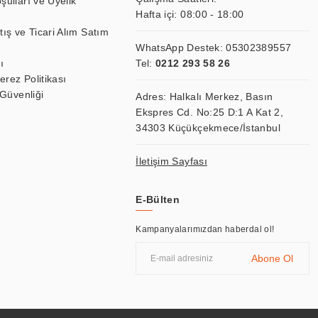
şulları ve Üyelik
Hafta içi: 08:00 - 18:00
tış ve Ticari Alım Satım
WhatsApp Destek:
05302389557
ı
Tel:
0212 293 58 26
Çerez Politikası
 Güvenliği
Adres: Halkalı Merkez, Basın
Ekspres Cd. No:25 D:1 A Kat 2,
34303 Küçükçekmece/İstanbul
İletişim Sayfası
E-Bülten
Kampanyalarımızdan haberdal ol!
Abone Ol