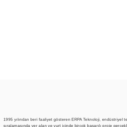
1995 yılından beri faaliyet gösteren ERPA Teknoloji, endüstriyel t
sıralamasında yer alan ve yurt içinde birçok başarılı proje gerçe