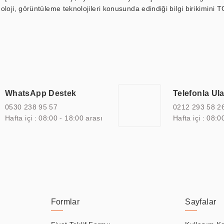
loji, görüntüleme teknolojileri konusunda edindiği bilgi birikimini T
ı durak ekranı, araç içi ekran, asansör ekranı, digital menüboard,
ar, kapı önü bilgi ekranları, panel PC, endüstriyel Panel PC, mini PC,
an görüntüleme sistemlerini de başarıyla projelendirme ve üretme kapa
çeşitli çözümler sunmaktadır. Bu kapsamda, akıllı bina, AVM, sinema, 
 bir sektöre özel ihtiyaçları anlamak ve karşılamak için özelleştiri
 kalite belgelerine ve sertifikalara sahip olup, etik değerlere bağlı
WhatsApp Destek
Telefonla Ul
zel çözümleri ile iş ortaklarının öne çıkmasına ve sürekli gelişimine k
0530 238 95 57
0212 293 58 2
Hafta içi : 08:00 - 18:00 arası
Hafta içi : 08:0
Formlar
Sayfalar