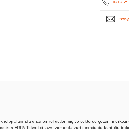
0212 29
info
eknoloji alanında öncü bir rol üstlenmiş ve sektörde çözüm merkezi ol
kleştiren ERPA Teknoloji, aynı zamanda yurt dışında da kurduğu tedar