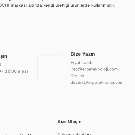
OCHI markası altında kendi ürettiği ürünlerde kullanmıştır.
 marin ekran, medikal ekran, savunma sanayi ekranı, ayna/TV
 endüstriyel mini PC ve akıllı bina sistemleri gibi çözümleri 4.5"
sitesine de sahiptir.
finans, eğitim, havacılık, restoran, otel, mağaza, sağlık,
lmiş çözümler geliştirmek, ERPA Teknoloji'nin uzmanlık alanları
 bir şekilde hareket etmektedir. Kaliteli ekipmanı, uzman kadroları,
Bize Yazın
aşın
atkı sağlamaktadır.
Fiyat Talebi:
6
info@erpateknoloji.com
0 - 18:00 arası
Destek:
destek@erpateknoloji.com
Bize Ulaşın
Çalışma Saatleri: