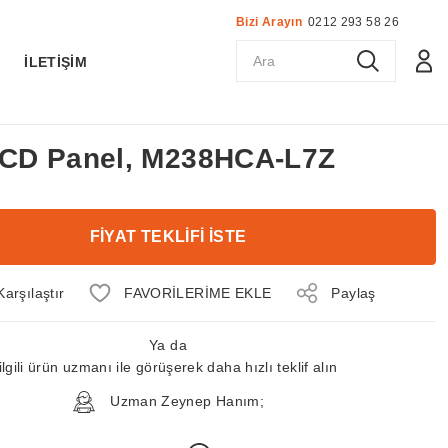
Bizi Arayın
0212 293 58 26
K
İLETİŞİM
 LCD Panel, M238HCA-L7Z
FİYAT TEKLİFİ İSTE
Karşılaştır
Paylaş
Ya da
ilgili ürün uzmanı ile görüşerek daha hızlı teklif alın
Uzman Zeynep Hanım;