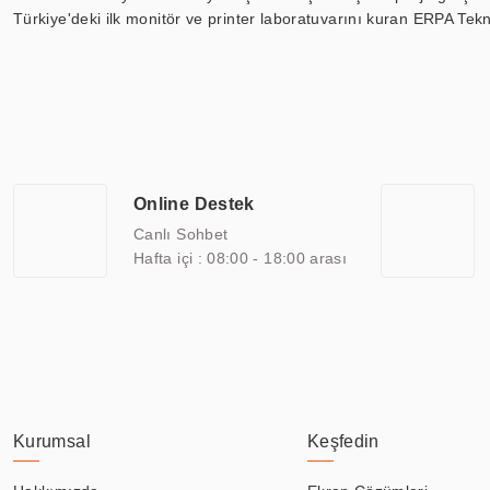
Türkiye'deki ilk monitör ve printer laboratuvarını kuran ERPA Tekno
Günümüzde TOCHI; videowall, digital signage, kiosk, totem, akıll
ekranları, CNC ekranı, toplantı odası ekranları, endüstriyel ekranl
ile 110” boyutları arasında üretebilirken, ayrıca standart dışı ol
ERPA Teknoloji, geniş bir yelpazede sektörlerle işbirliği yaparak 
savunma sanayi ve ulaşım gibi farklı sektörlerle çalışmaktadır. Her
arasında yer almaktadır. ERPA Teknoloji, uluslararası standartlarda
Online Destek
yılların getirdiği bilgi ve tecrübe ile birleştiren ERPA Teknoloji, ö
Canlı Sohbet
Hafta içi : 08:00 - 18:00 arası
Kurumsal
Keşfedin