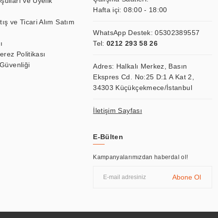
şulları ve Üyelik
Hafta içi: 08:00 - 18:00
tış ve Ticari Alım Satım
WhatsApp Destek:
05302389557
ı
Tel:
0212 293 58 26
Çerez Politikası
 Güvenliği
Adres: Halkalı Merkez, Basın
Ekspres Cd. No:25 D:1 A Kat 2,
34303 Küçükçekmece/İstanbul
İletişim Sayfası
E-Bülten
Kampanyalarımızdan haberdal ol!
Abone Ol