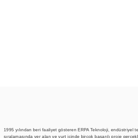
1995 yılından beri faaliyet gösteren ERPA Teknoloji, endüstriyel t
sıralamasında yer alan ve yurt içinde birçok başarılı proje gerçe