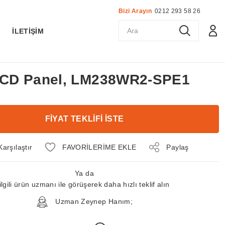
Bizi Arayın
0212 293 58 26
K
İLETİŞİM
 LCD Panel, LM238WR2-SPE1
FİYAT TEKLİFİ İSTE
Karşılaştır
Paylaş
Ya da
ilgili ürün uzmanı ile görüşerek daha hızlı teklif alın
Uzman Zeynep Hanım;