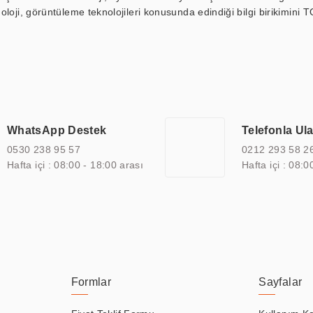
loji, görüntüleme teknolojileri konusunda edindiği bilgi birikimini T
ı durak ekranı, araç içi ekran, asansör ekranı, digital menüboard,
ar, kapı önü bilgi ekranları, panel PC, endüstriyel Panel PC, mini PC,
an görüntüleme sistemlerini de başarıyla projelendirme ve üretme kapa
çeşitli çözümler sunmaktadır. Bu kapsamda, akıllı bina, AVM, sinema, 
 bir sektöre özel ihtiyaçları anlamak ve karşılamak için özelleştiri
 kalite belgelerine ve sertifikalara sahip olup, etik değerlere bağlı
WhatsApp Destek
Telefonla Ul
zel çözümleri ile iş ortaklarının öne çıkmasına ve sürekli gelişimine k
0530 238 95 57
0212 293 58 2
Hafta içi : 08:00 - 18:00 arası
Hafta içi : 08:0
Formlar
Sayfalar