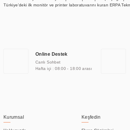
Türkiye'deki ilk monitör ve printer laboratuvarını kuran ERPA Tekno
Günümüzde TOCHI; videowall, digital signage, kiosk, totem, akıll
ekranları, CNC ekranı, toplantı odası ekranları, endüstriyel ekranl
ile 110” boyutları arasında üretebilirken, ayrıca standart dışı ol
ERPA Teknoloji, geniş bir yelpazede sektörlerle işbirliği yaparak 
savunma sanayi ve ulaşım gibi farklı sektörlerle çalışmaktadır. Her
arasında yer almaktadır. ERPA Teknoloji, uluslararası standartlarda
Online Destek
yılların getirdiği bilgi ve tecrübe ile birleştiren ERPA Teknoloji, ö
Canlı Sohbet
Hafta içi : 08:00 - 18:00 arası
Kurumsal
Keşfedin