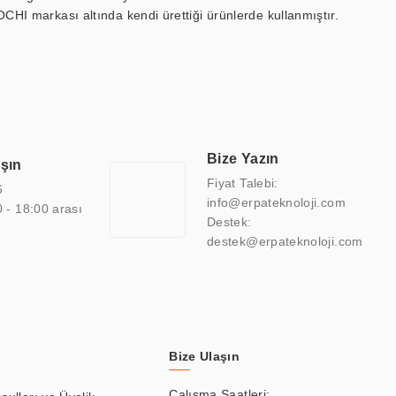
OCHI markası altında kendi ürettiği ürünlerde kullanmıştır.
 marin ekran, medikal ekran, savunma sanayi ekranı, ayna/TV
 endüstriyel mini PC ve akıllı bina sistemleri gibi çözümleri 4.5"
sitesine de sahiptir.
finans, eğitim, havacılık, restoran, otel, mağaza, sağlık,
lmiş çözümler geliştirmek, ERPA Teknoloji'nin uzmanlık alanları
 bir şekilde hareket etmektedir. Kaliteli ekipmanı, uzman kadroları,
Bize Yazın
aşın
atkı sağlamaktadır.
Fiyat Talebi:
6
info@erpateknoloji.com
0 - 18:00 arası
Destek:
destek@erpateknoloji.com
Bize Ulaşın
Çalışma Saatleri: