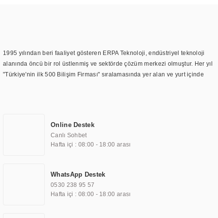
1995 yılından beri faaliyet gösteren ERPA Teknoloji, endüstriyel teknoloji
alanında öncü bir rol üstlenmiş ve sektörde çözüm merkezi olmuştur. Her yıl
"Türkiye'nin ilk 500 Bilişim Firması" sıralamasında yer alan ve yurt içinde
birçok başarılı proje gerçekleştiren ERPA Teknoloji, aynı zamanda yurt
dışında da kurduğu tedarik ağı ile farklı lokasyonlarda da hizmet
sunmaktadır. Türkiye'deki ilk monitör ve printer laboratuvarını kuran ERPA
Teknoloji, görüntüleme teknolojileri konusunda edindiği bilgi birikimini
Online Destek
TOCHI markası altında kendi ürettiği ürünlerde kullanmıştır. Günümüzde
Canlı Sohbet
TOCHI; videowall, digital signage, kiosk, totem, akıllı durak ekranı, araç içi
Hafta içi : 08:00 - 18:00 arası
ekran, asansör ekranı, digital menüboard, marin ekran, medikal ekran,
savunma sanayi ekranı, ayna/TV ekranları, CNC ekranı, toplantı odası
ekranları, endüstriyel ekranlar, kapı önü bilgi ekranları, panel PC,
WhatsApp Destek
endüstriyel Panel PC, mini PC, endüstriyel mini PC ve akıllı bina sistemleri
0530 238 95 57
gibi çözümleri 4.5" ile 110” boyutları arasında üretebilirken, ayrıca standart
Hafta içi : 08:00 - 18:00 arası
dışı olan görüntüleme sistemlerini de başarıyla projelendirme ve üretme
kapasitesine de sahiptir.