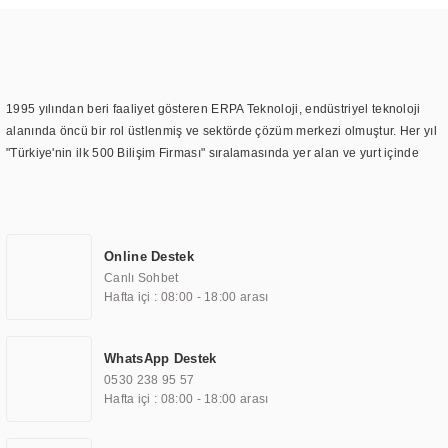
1995 yılından beri faaliyet gösteren ERPA Teknoloji, endüstriyel teknoloji
alanında öncü bir rol üstlenmiş ve sektörde çözüm merkezi olmuştur. Her yıl
"Türkiye'nin ilk 500 Bilişim Firması" sıralamasında yer alan ve yurt içinde
birçok başarılı proje gerçekleştiren ERPA Teknoloji, aynı zamanda yurt
dışında da kurduğu tedarik ağı ile farklı lokasyonlarda da hizmet
sunmaktadır. Türkiye'deki ilk monitör ve printer laboratuvarını kuran ERPA
Teknoloji, görüntüleme teknolojileri konusunda edindiği bilgi birikimini
Online Destek
TOCHI markası altında kendi ürettiği ürünlerde kullanmıştır. Günümüzde
Canlı Sohbet
TOCHI; videowall, digital signage, kiosk, totem, akıllı durak ekranı, araç içi
Hafta içi : 08:00 - 18:00 arası
ekran, asansör ekranı, digital menüboard, marin ekran, medikal ekran,
savunma sanayi ekranı, ayna/TV ekranları, CNC ekranı, toplantı odası
ekranları, endüstriyel ekranlar, kapı önü bilgi ekranları, panel PC,
WhatsApp Destek
endüstriyel Panel PC, mini PC, endüstriyel mini PC ve akıllı bina sistemleri
0530 238 95 57
gibi çözümleri 4.5" ile 110” boyutları arasında üretebilirken, ayrıca standart
Hafta içi : 08:00 - 18:00 arası
dışı olan görüntüleme sistemlerini de başarıyla projelendirme ve üretme
kapasitesine de sahiptir.