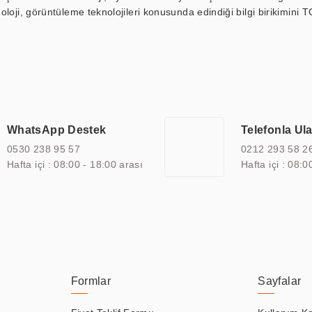
loji, görüntüleme teknolojileri konusunda edindiği bilgi birikimini T
ı durak ekranı, araç içi ekran, asansör ekranı, digital menüboard,
ar, kapı önü bilgi ekranları, panel PC, endüstriyel Panel PC, mini PC,
an görüntüleme sistemlerini de başarıyla projelendirme ve üretme kapa
çeşitli çözümler sunmaktadır. Bu kapsamda, akıllı bina, AVM, sinema, 
 bir sektöre özel ihtiyaçları anlamak ve karşılamak için özelleştiri
 kalite belgelerine ve sertifikalara sahip olup, etik değerlere bağlı
WhatsApp Destek
Telefonla Ul
zel çözümleri ile iş ortaklarının öne çıkmasına ve sürekli gelişimine k
0530 238 95 57
0212 293 58 2
Hafta içi : 08:00 - 18:00 arası
Hafta içi : 08:0
Formlar
Sayfalar