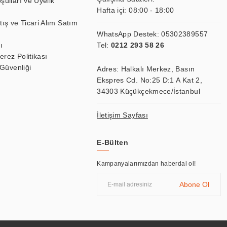
şulları ve Üyelik
Hafta içi: 08:00 - 18:00
tış ve Ticari Alım Satım
WhatsApp Destek:
05302389557
ı
Tel:
0212 293 58 26
Çerez Politikası
 Güvenliği
Adres: Halkalı Merkez, Basın
Ekspres Cd. No:25 D:1 A Kat 2,
34303 Küçükçekmece/İstanbul
İletişim Sayfası
E-Bülten
Kampanyalarımızdan haberdal ol!
Abone Ol