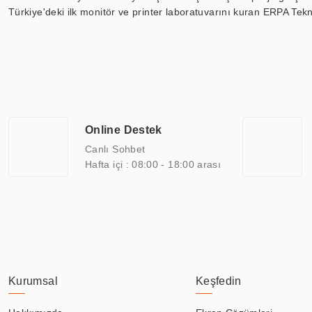
Türkiye'deki ilk monitör ve printer laboratuvarını kuran ERPA Tekno
Günümüzde TOCHI; videowall, digital signage, kiosk, totem, akıll
ekranları, CNC ekranı, toplantı odası ekranları, endüstriyel ekranl
ile 110” boyutları arasında üretebilirken, ayrıca standart dışı ol
ERPA Teknoloji, geniş bir yelpazede sektörlerle işbirliği yaparak 
savunma sanayi ve ulaşım gibi farklı sektörlerle çalışmaktadır. Her
arasında yer almaktadır. ERPA Teknoloji, uluslararası standartlarda
Online Destek
yılların getirdiği bilgi ve tecrübe ile birleştiren ERPA Teknoloji, ö
Canlı Sohbet
Hafta içi : 08:00 - 18:00 arası
Kurumsal
Keşfedin