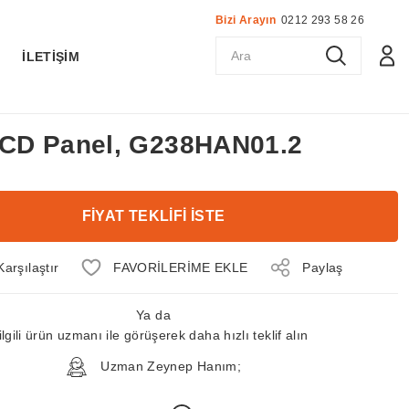
Bizi Arayın
0212 293 58 26
K
İLETİŞİM
 LCD Panel, G238HAN01.2
FİYAT TEKLİFİ İSTE
Karşılaştır
Paylaş
Ya da
ilgili ürün uzmanı ile görüşerek daha hızlı teklif alın
Uzman Zeynep Hanım;