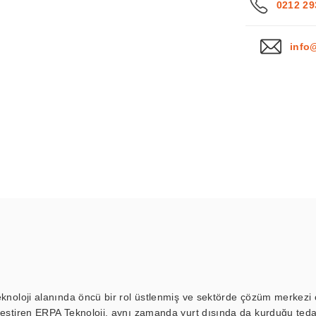
0212 29
info
eknoloji alanında öncü bir rol üstlenmiş ve sektörde çözüm merkezi ol
kleştiren ERPA Teknoloji, aynı zamanda yurt dışında da kurduğu tedar