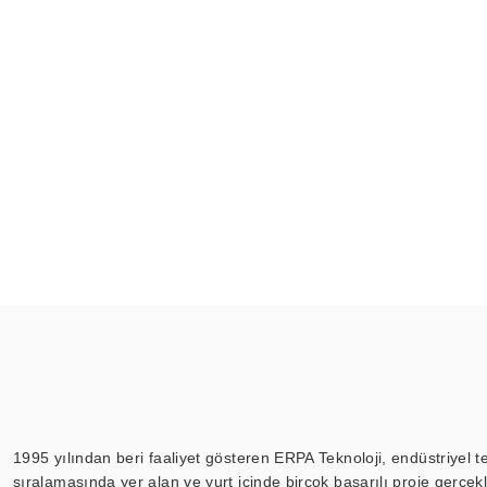
1995 yılından beri faaliyet gösteren ERPA Teknoloji, endüstriyel t
sıralamasında yer alan ve yurt içinde birçok başarılı proje gerçe