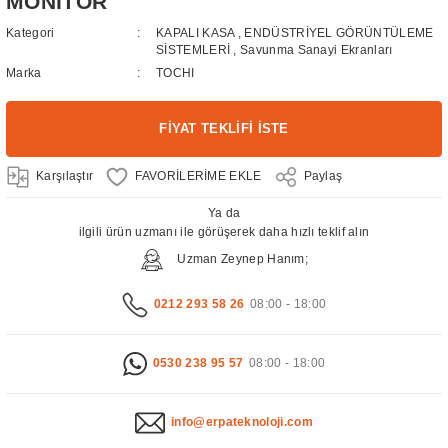
MONİTÖR
Kategori
KAPALI KASA
,
ENDÜSTRİYEL GÖRÜNTÜLEME
SİSTEMLERİ
,
Savunma Sanayi Ekranları
Marka
TOCHI
FİYAT TEKLİFİ İSTE
Karşılaştır
Paylaş
Ya da
ilgili ürün uzmanı ile görüşerek daha hızlı teklif alın
Uzman Zeynep Hanım;
0212 293 58 26
08:00 - 18:00
0530 238 95 57
08:00 - 18:00
info@erpateknoloji.com