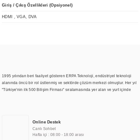
Giriş / Çıkış Özellikleri (Opsiyonel)
HDMI , VGA, DVA
1995 yılından beri faaliyet gösteren ERPA Teknoloji, endüstriyel teknoloji
alanında öncü bir rol üstlenmiş ve sektörde çözüm merkezi olmuştur. Her yıl
"Türkiye'nin ilk 500 Bilişim Firması" sıralamasında yer alan ve yurt içinde
birçok başarılı proje gerçekleştiren ERPA Teknoloji, aynı zamanda yurt
dışında da kurduğu tedarik ağı ile farklı lokasyonlarda da hizmet
sunmaktadır. Türkiye'deki ilk monitör ve printer laboratuvarını kuran ERPA
Teknoloji, görüntüleme teknolojileri konusunda edindiği bilgi birikimini
Online Destek
TOCHI markası altında kendi ürettiği ürünlerde kullanmıştır. Günümüzde
Canlı Sohbet
TOCHI; videowall, digital signage, kiosk, totem, akıllı durak ekranı, araç içi
Hafta içi : 08:00 - 18:00 arası
ekran, asansör ekranı, digital menüboard, marin ekran, medikal ekran,