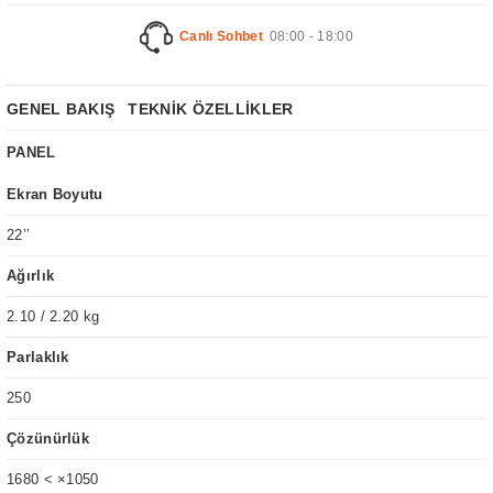
Canlı Sohbet
08:00 - 18:00
GENEL BAKIŞ
TEKNİK ÖZELLİKLER
PANEL
Ekran Boyutu
22’’
Ağırlık
2.10 / 2.20 kg
Parlaklık
250
Çözünürlük
1680 < ×1050