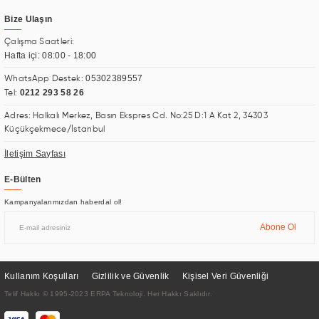
Bize Ulaşın
Çalışma Saatleri:
Hafta içi: 08:00 - 18:00
05302389557
WhatsApp Destek:
0212 293 58 26
Tel:
Adres: Halkalı Merkez, Basın Ekspres Cd. No:25 D:1 A Kat 2, 34303
Küçükçekmece/İstanbul
İletişim Sayfası
E-Bülten
Kampanyalarımızdan haberdal ol!
Abone Ol
Kullanım Koşulları
Gizlilik ve Güvenlik
Kişisel Veri Güvenliği
Telif Hakkı © 1995-2023 ERPA Teknoloji. Her Hakkı Saklıdır.