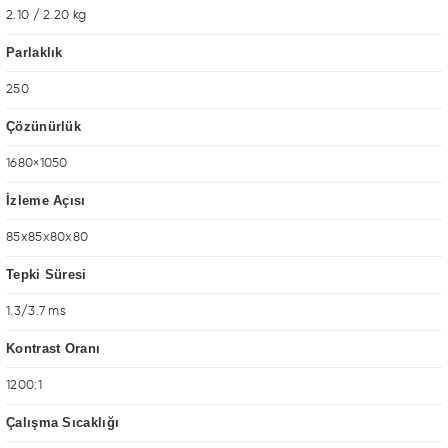
2.10 / 2.20 kg
Parlaklık
250
Çözünürlük
1680×1050
İzleme Açısı
85x85x80x80
Tepki Süresi
1.3/3.7 ms
Kontrast Oranı
1200:1
Çalışma Sıcaklığı