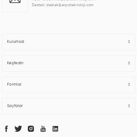
standartlarda kalite belgelerine ve sertifikalara sahip olup, etik değerlere
Destek: destek@erpateknoloji.com
bağlı bir şekilde hareket etmektedir. Kaliteli ekipmanı, uzman kadroları,
yılların getirdiği bilgi ve tecrübe ile birleştiren ERPA Teknoloji, özel çözümleri
ile iş ortaklarının öne çıkmasına ve sürekli gelişimine katkı sağlamaktadır.
Kurumsal
Keşfedin
Formlar
Sayfalar