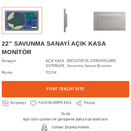
kranları
u
el Pc Katalog
22'' SAVUNMA SANAYİ AÇIK KASA
üntüleme Sistemleri
MONİTÖR
Kategori
AÇIK KASA
,
ENDÜSTRİYEL GÖRÜNTÜLEME
i
SİSTEMLERİ
,
Savunma Sanayi Ekranları
a Ekran
Marka
TOCHI
n Çözümleri Turizm ve Otelcilik Sektörü
 Ekranları
FİYAT TEKLİFİ İSTE
log
kranları
Karşılaştır
Paylaş
Ya da
ilgili ürün uzmanı ile görüşerek daha hızlı teklif alın
Uzman Zeynep Hanım;