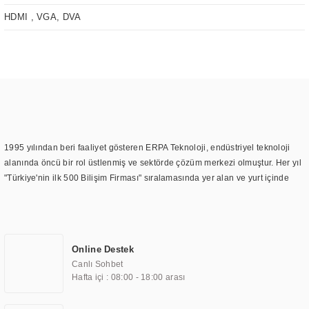
HDMI , VGA, DVA
1995 yılından beri faaliyet gösteren ERPA Teknoloji, endüstriyel teknoloji
alanında öncü bir rol üstlenmiş ve sektörde çözüm merkezi olmuştur. Her yıl
"Türkiye'nin ilk 500 Bilişim Firması" sıralamasında yer alan ve yurt içinde
birçok başarılı proje gerçekleştiren ERPA Teknoloji, aynı zamanda yurt
dışında da kurduğu tedarik ağı ile farklı lokasyonlarda da hizmet
sunmaktadır. Türkiye'deki ilk monitör ve printer laboratuvarını kuran ERPA
Teknoloji, görüntüleme teknolojileri konusunda edindiği bilgi birikimini
Online Destek
TOCHI markası altında kendi ürettiği ürünlerde kullanmıştır. Günümüzde
Canlı Sohbet
TOCHI; videowall, digital signage, kiosk, totem, akıllı durak ekranı, araç içi
Hafta içi : 08:00 - 18:00 arası
ekran, asansör ekranı, digital menüboard, marin ekran, medikal ekran,
savunma sanayi ekranı, ayna/TV ekranları, CNC ekranı, toplantı odası