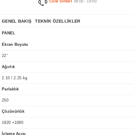
Canlı Sohbet
08:00 - 18:00
GENEL BAKIŞ
TEKNİK ÖZELLİKLER
PANEL
Ekran Boyutu
22’’
Ağırlık
2.10 / 2.25 kg
Parlaklık
250
Çözünürlük
1920 ×1080
İzleme Açısı