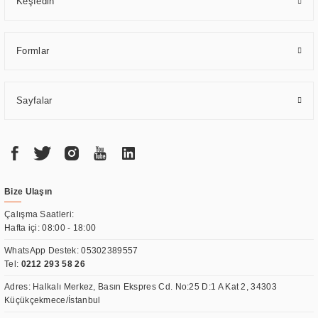
Keşfedin
Formlar
Sayfalar
Bize Ulaşın
Çalışma Saatleri:
Hafta içi: 08:00 - 18:00
WhatsApp Destek:
05302389557
Tel:
0212 293 58 26
Adres: Halkalı Merkez, Basın Ekspres Cd. No:25 D:1 A Kat 2, 34303
Küçükçekmece/İstanbul