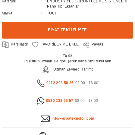
Kategori
ENDÜSTRİYEL GÖRÜNTÜLEME SİSTEMLERİ
,
Pano Tipi Ekranlar
Marka
TOCHI
FİYAT TEKLİFİ İSTE
Karşılaştır
Paylaş
Ya da
ilgili ürün uzmanı ile görüşerek daha hızlı teklif alın
Uzman Zeynep Hanım;
0212 293 58 26
08:00 - 18:00
0530 238 95 57
08:00 - 18:00
info@erpateknoloji.com