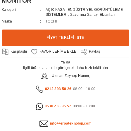
MONİTÖR
Kategori
AÇIK KASA
,
ENDÜSTRİYEL GÖRÜNTÜLEME
SİSTEMLERİ
,
Savunma Sanayi Ekranları
Marka
TOCHI
FİYAT TEKLİFİ İSTE
Karşılaştır
Paylaş
Ya da
ilgili ürün uzmanı ile görüşerek daha hızlı teklif alın
Uzman Zeynep Hanım;
0212 293 58 26
08:00 - 18:00
0530 238 95 57
08:00 - 18:00
info@erpateknoloji.com