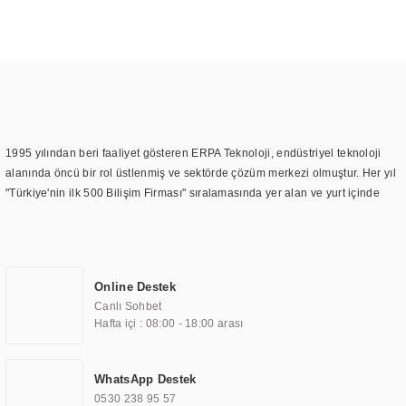
1995 yılından beri faaliyet gösteren ERPA Teknoloji, endüstriyel teknoloji
alanında öncü bir rol üstlenmiş ve sektörde çözüm merkezi olmuştur. Her yıl
"Türkiye'nin ilk 500 Bilişim Firması" sıralamasında yer alan ve yurt içinde
birçok başarılı proje gerçekleştiren ERPA Teknoloji, aynı zamanda yurt
dışında da kurduğu tedarik ağı ile farklı lokasyonlarda da hizmet
sunmaktadır. Türkiye'deki ilk monitör ve printer laboratuvarını kuran ERPA
Teknoloji, görüntüleme teknolojileri konusunda edindiği bilgi birikimini
Online Destek
TOCHI markası altında kendi ürettiği ürünlerde kullanmıştır. Günümüzde
Canlı Sohbet
TOCHI; videowall, digital signage, kiosk, totem, akıllı durak ekranı, araç içi
Hafta içi : 08:00 - 18:00 arası
ekran, asansör ekranı, digital menüboard, marin ekran, medikal ekran,
savunma sanayi ekranı, ayna/TV ekranları, CNC ekranı, toplantı odası
ekranları, endüstriyel ekranlar, kapı önü bilgi ekranları, panel PC,
WhatsApp Destek
endüstriyel Panel PC, mini PC, endüstriyel mini PC ve akıllı bina sistemleri
0530 238 95 57