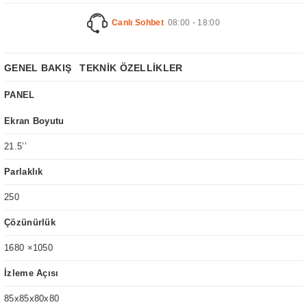
Canlı Sohbet
08:00 - 18:00
GENEL BAKIŞ
TEKNİK ÖZELLİKLER
PANEL
Ekran Boyutu
21.5’’
Parlaklık
250
Çözünürlük
1680 ×1050
İzleme Açısı
85x85x80x80