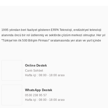
1995 yılından beri faaliyet gösteren ERPA Teknoloji, endüstriyel teknoloji
alanında öncü bir rol üstlenmiş ve sektörde çözüm merkezi olmuştur. Her yıl
"Türkiye'nin ilk 500 Bilişim Firması" sıralamasında yer alan ve yurt içinde
birçok başarılı proje gerçekleştiren ERPA Teknoloji, aynı zamanda yurt
dışında da kurduğu tedarik ağı ile farklı lokasyonlarda da hizmet
sunmaktadır. Türkiye'deki ilk monitör ve printer laboratuvarını kuran ERPA
Teknoloji, görüntüleme teknolojileri konusunda edindiği bilgi birikimini
Online Destek
TOCHI markası altında kendi ürettiği ürünlerde kullanmıştır. Günümüzde
Canlı Sohbet
TOCHI; videowall, digital signage, kiosk, totem, akıllı durak ekranı, araç içi
Hafta içi : 08:00 - 18:00 arası
ekran, asansör ekranı, digital menüboard, marin ekran, medikal ekran,
savunma sanayi ekranı, ayna/TV ekranları, CNC ekranı, toplantı odası
ekranları, endüstriyel ekranlar, kapı önü bilgi ekranları, panel PC,
WhatsApp Destek
endüstriyel Panel PC, mini PC, endüstriyel mini PC ve akıllı bina sistemleri
0530 238 95 57
gibi çözümleri 4.5" ile 110” boyutları arasında üretebilirken, ayrıca standart
Hafta içi : 08:00 - 18:00 arası
dışı olan görüntüleme sistemlerini de başarıyla projelendirme ve üretme