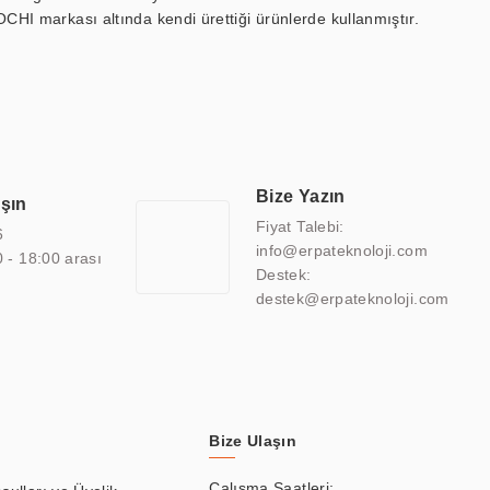
OCHI markası altında kendi ürettiği ürünlerde kullanmıştır.
 marin ekran, medikal ekran, savunma sanayi ekranı, ayna/TV
 endüstriyel mini PC ve akıllı bina sistemleri gibi çözümleri 4.5"
sitesine de sahiptir.
finans, eğitim, havacılık, restoran, otel, mağaza, sağlık,
lmiş çözümler geliştirmek, ERPA Teknoloji'nin uzmanlık alanları
 bir şekilde hareket etmektedir. Kaliteli ekipmanı, uzman kadroları,
Bize Yazın
aşın
atkı sağlamaktadır.
Fiyat Talebi:
6
info@erpateknoloji.com
0 - 18:00 arası
Destek:
destek@erpateknoloji.com
Bize Ulaşın
Çalışma Saatleri: