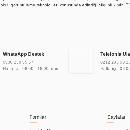
loji, görüntüleme teknolojileri konusunda edindiği bilgi birikimini T
ı durak ekranı, araç içi ekran, asansör ekranı, digital menüboard,
ar, kapı önü bilgi ekranları, panel PC, endüstriyel Panel PC, mini PC,
an görüntüleme sistemlerini de başarıyla projelendirme ve üretme kapa
çeşitli çözümler sunmaktadır. Bu kapsamda, akıllı bina, AVM, sinema, 
 bir sektöre özel ihtiyaçları anlamak ve karşılamak için özelleştiri
 kalite belgelerine ve sertifikalara sahip olup, etik değerlere bağlı
WhatsApp Destek
Telefonla Ul
zel çözümleri ile iş ortaklarının öne çıkmasına ve sürekli gelişimine k
0530 238 95 57
0212 293 58 2
Hafta içi : 08:00 - 18:00 arası
Hafta içi : 08:0
Formlar
Sayfalar