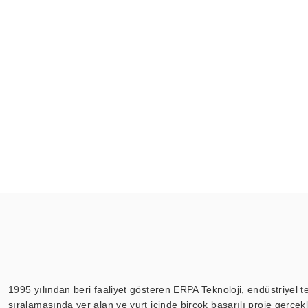
1995 yılından beri faaliyet gösteren ERPA Teknoloji, endüstriyel t
sıralamasında yer alan ve yurt içinde birçok başarılı proje gerçe