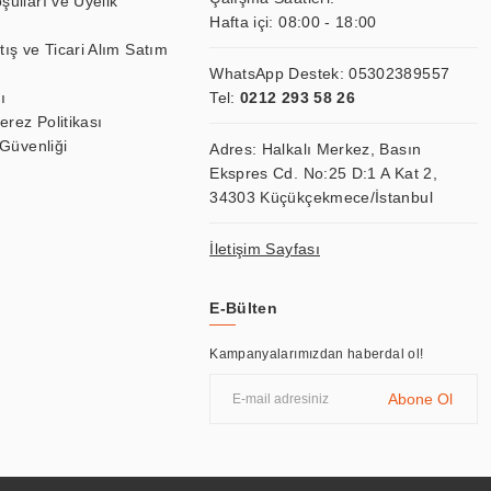
şulları ve Üyelik
Hafta içi: 08:00 - 18:00
tış ve Ticari Alım Satım
WhatsApp Destek:
05302389557
ı
Tel:
0212 293 58 26
Çerez Politikası
 Güvenliği
Adres: Halkalı Merkez, Basın
Ekspres Cd. No:25 D:1 A Kat 2,
34303 Küçükçekmece/İstanbul
İletişim Sayfası
E-Bülten
Kampanyalarımızdan haberdal ol!
Abone Ol