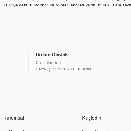
Türkiye'deki ilk monitör ve printer laboratuvarını kuran ERPA Tekno
Günümüzde TOCHI; videowall, digital signage, kiosk, totem, akıll
ekranları, CNC ekranı, toplantı odası ekranları, endüstriyel ekranl
ile 110” boyutları arasında üretebilirken, ayrıca standart dışı ol
ERPA Teknoloji, geniş bir yelpazede sektörlerle işbirliği yaparak 
savunma sanayi ve ulaşım gibi farklı sektörlerle çalışmaktadır. Her
arasında yer almaktadır. ERPA Teknoloji, uluslararası standartlarda
Online Destek
yılların getirdiği bilgi ve tecrübe ile birleştiren ERPA Teknoloji, ö
Canlı Sohbet
Hafta içi : 08:00 - 18:00 arası
Kurumsal
Keşfedin