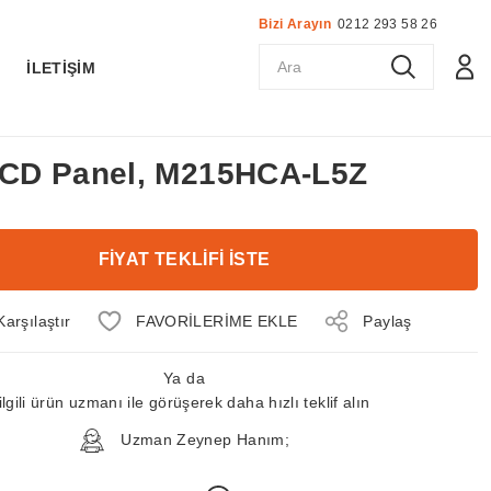
Bizi Arayın
0212 293 58 26
K
İLETİŞİM
 LCD Panel, M215HCA-L5Z
FİYAT TEKLİFİ İSTE
Karşılaştır
Paylaş
Ya da
ilgili ürün uzmanı ile görüşerek daha hızlı teklif alın
Uzman Zeynep Hanım;