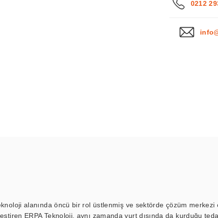
0212 29
info
eknoloji alanında öncü bir rol üstlenmiş ve sektörde çözüm merkezi ol
kleştiren ERPA Teknoloji, aynı zamanda yurt dışında da kurduğu tedar