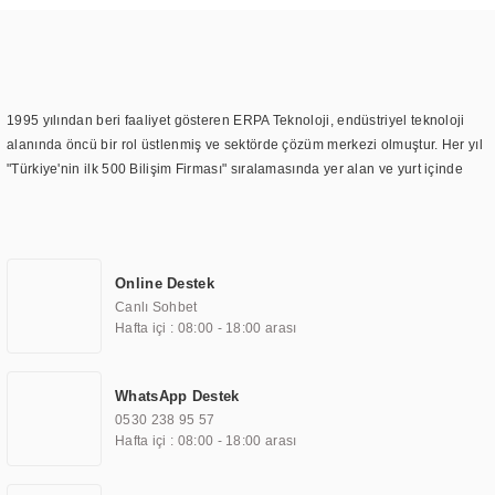
1995 yılından beri faaliyet gösteren ERPA Teknoloji, endüstriyel teknoloji
alanında öncü bir rol üstlenmiş ve sektörde çözüm merkezi olmuştur. Her yıl
"Türkiye'nin ilk 500 Bilişim Firması" sıralamasında yer alan ve yurt içinde
birçok başarılı proje gerçekleştiren ERPA Teknoloji, aynı zamanda yurt
dışında da kurduğu tedarik ağı ile farklı lokasyonlarda da hizmet
sunmaktadır. Türkiye'deki ilk monitör ve printer laboratuvarını kuran ERPA
Teknoloji, görüntüleme teknolojileri konusunda edindiği bilgi birikimini
Online Destek
TOCHI markası altında kendi ürettiği ürünlerde kullanmıştır. Günümüzde
Canlı Sohbet
TOCHI; videowall, digital signage, kiosk, totem, akıllı durak ekranı, araç içi
Hafta içi : 08:00 - 18:00 arası
ekran, asansör ekranı, digital menüboard, marin ekran, medikal ekran,
savunma sanayi ekranı, ayna/TV ekranları, CNC ekranı, toplantı odası
ekranları, endüstriyel ekranlar, kapı önü bilgi ekranları, panel PC,
WhatsApp Destek
endüstriyel Panel PC, mini PC, endüstriyel mini PC ve akıllı bina sistemleri
0530 238 95 57
gibi çözümleri 4.5" ile 110” boyutları arasında üretebilirken, ayrıca standart
Hafta içi : 08:00 - 18:00 arası
dışı olan görüntüleme sistemlerini de başarıyla projelendirme ve üretme
kapasitesine de sahiptir.