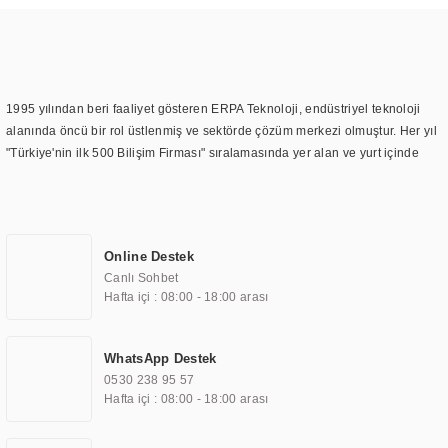
1995 yılından beri faaliyet gösteren ERPA Teknoloji, endüstriyel teknoloji
alanında öncü bir rol üstlenmiş ve sektörde çözüm merkezi olmuştur. Her yıl
"Türkiye'nin ilk 500 Bilişim Firması" sıralamasında yer alan ve yurt içinde
birçok başarılı proje gerçekleştiren ERPA Teknoloji, aynı zamanda yurt
dışında da kurduğu tedarik ağı ile farklı lokasyonlarda da hizmet
sunmaktadır. Türkiye'deki ilk monitör ve printer laboratuvarını kuran ERPA
Teknoloji, görüntüleme teknolojileri konusunda edindiği bilgi birikimini
Online Destek
TOCHI markası altında kendi ürettiği ürünlerde kullanmıştır. Günümüzde
Canlı Sohbet
TOCHI; videowall, digital signage, kiosk, totem, akıllı durak ekranı, araç içi
Hafta içi : 08:00 - 18:00 arası
ekran, asansör ekranı, digital menüboard, marin ekran, medikal ekran,
savunma sanayi ekranı, ayna/TV ekranları, CNC ekranı, toplantı odası
ekranları, endüstriyel ekranlar, kapı önü bilgi ekranları, panel PC,
WhatsApp Destek
endüstriyel Panel PC, mini PC, endüstriyel mini PC ve akıllı bina sistemleri
0530 238 95 57
gibi çözümleri 4.5" ile 110” boyutları arasında üretebilirken, ayrıca standart
Hafta içi : 08:00 - 18:00 arası
dışı olan görüntüleme sistemlerini de başarıyla projelendirme ve üretme
kapasitesine de sahiptir.