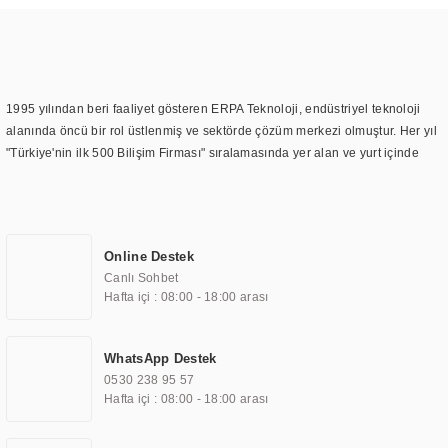
1995 yılından beri faaliyet gösteren ERPA Teknoloji, endüstriyel teknoloji
alanında öncü bir rol üstlenmiş ve sektörde çözüm merkezi olmuştur. Her yıl
"Türkiye'nin ilk 500 Bilişim Firması" sıralamasında yer alan ve yurt içinde
birçok başarılı proje gerçekleştiren ERPA Teknoloji, aynı zamanda yurt
dışında da kurduğu tedarik ağı ile farklı lokasyonlarda da hizmet
sunmaktadır. Türkiye'deki ilk monitör ve printer laboratuvarını kuran ERPA
Teknoloji, görüntüleme teknolojileri konusunda edindiği bilgi birikimini
Online Destek
TOCHI markası altında kendi ürettiği ürünlerde kullanmıştır. Günümüzde
Canlı Sohbet
TOCHI; videowall, digital signage, kiosk, totem, akıllı durak ekranı, araç içi
Hafta içi : 08:00 - 18:00 arası
ekran, asansör ekranı, digital menüboard, marin ekran, medikal ekran,
savunma sanayi ekranı, ayna/TV ekranları, CNC ekranı, toplantı odası
ekranları, endüstriyel ekranlar, kapı önü bilgi ekranları, panel PC,
WhatsApp Destek
endüstriyel Panel PC, mini PC, endüstriyel mini PC ve akıllı bina sistemleri
0530 238 95 57
gibi çözümleri 4.5" ile 110” boyutları arasında üretebilirken, ayrıca standart
Hafta içi : 08:00 - 18:00 arası
dışı olan görüntüleme sistemlerini de başarıyla projelendirme ve üretme
kapasitesine de sahiptir.