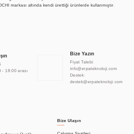
OCHI markası altında kendi ürettiği ürünlerde kullanmıştır.
 marin ekran, medikal ekran, savunma sanayi ekranı, ayna/TV
 endüstriyel mini PC ve akıllı bina sistemleri gibi çözümleri 4.5"
sitesine de sahiptir.
finans, eğitim, havacılık, restoran, otel, mağaza, sağlık,
lmiş çözümler geliştirmek, ERPA Teknoloji'nin uzmanlık alanları
 bir şekilde hareket etmektedir. Kaliteli ekipmanı, uzman kadroları,
Bize Yazın
aşın
atkı sağlamaktadır.
Fiyat Talebi:
6
info@erpateknoloji.com
0 - 18:00 arası
Destek:
destek@erpateknoloji.com
Bize Ulaşın
Çalışma Saatleri: