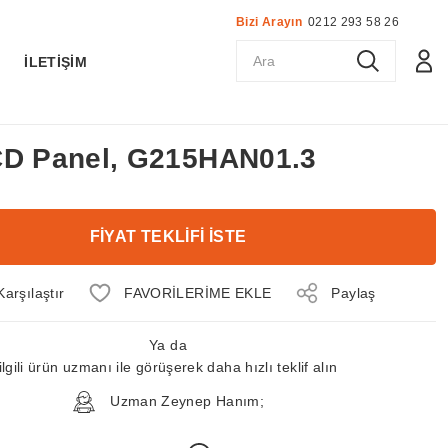
Bizi Arayın
0212 293 58 26
K
İLETİŞİM
CD Panel, G215HAN01.3
FİYAT TEKLİFİ İSTE
Karşılaştır
Paylaş
Ya da
ilgili ürün uzmanı ile görüşerek daha hızlı teklif alın
Uzman Zeynep Hanım;