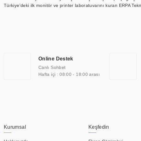
Türkiye'deki ilk monitör ve printer laboratuvarını kuran ERPA Tekno
Günümüzde TOCHI; videowall, digital signage, kiosk, totem, akıll
ekranları, CNC ekranı, toplantı odası ekranları, endüstriyel ekranl
ile 110” boyutları arasında üretebilirken, ayrıca standart dışı ol
ERPA Teknoloji, geniş bir yelpazede sektörlerle işbirliği yaparak 
savunma sanayi ve ulaşım gibi farklı sektörlerle çalışmaktadır. Her
arasında yer almaktadır. ERPA Teknoloji, uluslararası standartlarda
Online Destek
yılların getirdiği bilgi ve tecrübe ile birleştiren ERPA Teknoloji, ö
Canlı Sohbet
Hafta içi : 08:00 - 18:00 arası
Kurumsal
Keşfedin