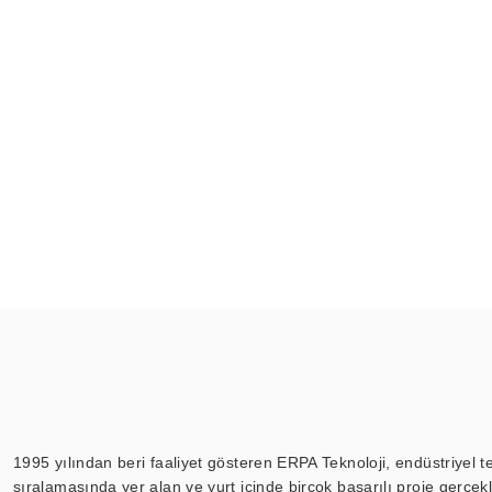
1995 yılından beri faaliyet gösteren ERPA Teknoloji, endüstriyel t
sıralamasında yer alan ve yurt içinde birçok başarılı proje gerçe