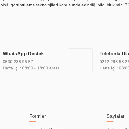
loji, görüntüleme teknolojileri konusunda edindiği bilgi birikimini T
ı durak ekranı, araç içi ekran, asansör ekranı, digital menüboard,
ar, kapı önü bilgi ekranları, panel PC, endüstriyel Panel PC, mini PC,
an görüntüleme sistemlerini de başarıyla projelendirme ve üretme kapa
çeşitli çözümler sunmaktadır. Bu kapsamda, akıllı bina, AVM, sinema, 
 bir sektöre özel ihtiyaçları anlamak ve karşılamak için özelleştiri
 kalite belgelerine ve sertifikalara sahip olup, etik değerlere bağlı
WhatsApp Destek
Telefonla Ul
zel çözümleri ile iş ortaklarının öne çıkmasına ve sürekli gelişimine k
0530 238 95 57
0212 293 58 2
Hafta içi : 08:00 - 18:00 arası
Hafta içi : 08:0
Formlar
Sayfalar