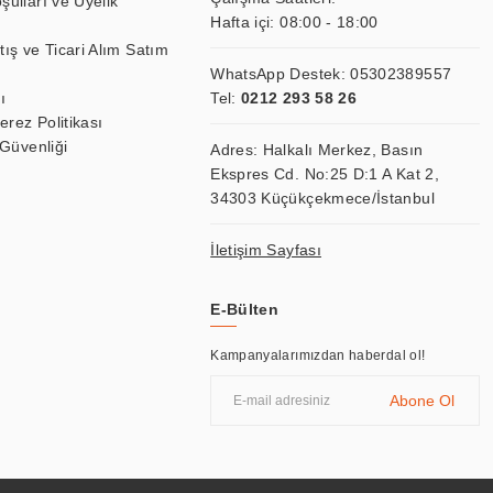
şulları ve Üyelik
Hafta içi: 08:00 - 18:00
tış ve Ticari Alım Satım
WhatsApp Destek:
05302389557
ı
Tel:
0212 293 58 26
Çerez Politikası
 Güvenliği
Adres: Halkalı Merkez, Basın
Ekspres Cd. No:25 D:1 A Kat 2,
34303 Küçükçekmece/İstanbul
İletişim Sayfası
E-Bülten
Kampanyalarımızdan haberdal ol!
Abone Ol