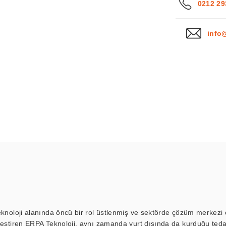
0212 29
info
eknoloji alanında öncü bir rol üstlenmiş ve sektörde çözüm merkezi ol
kleştiren ERPA Teknoloji, aynı zamanda yurt dışında da kurduğu tedar