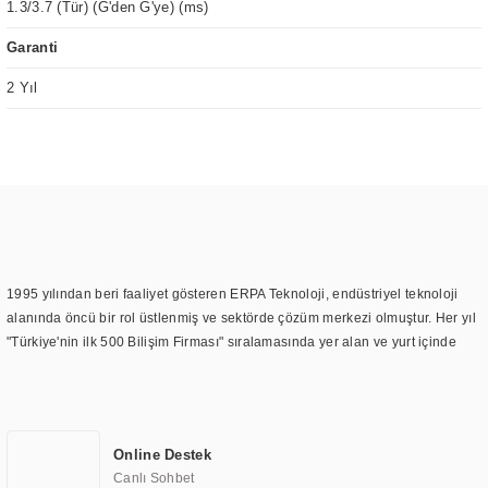
1.3/3.7 (Tür) (G'den G'ye) (ms)
Garanti
2 Yıl
1995 yılından beri faaliyet gösteren ERPA Teknoloji, endüstriyel teknoloji
alanında öncü bir rol üstlenmiş ve sektörde çözüm merkezi olmuştur. Her yıl
"Türkiye'nin ilk 500 Bilişim Firması" sıralamasında yer alan ve yurt içinde
birçok başarılı proje gerçekleştiren ERPA Teknoloji, aynı zamanda yurt
dışında da kurduğu tedarik ağı ile farklı lokasyonlarda da hizmet
sunmaktadır. Türkiye'deki ilk monitör ve printer laboratuvarını kuran ERPA
Teknoloji, görüntüleme teknolojileri konusunda edindiği bilgi birikimini
Online Destek
TOCHI markası altında kendi ürettiği ürünlerde kullanmıştır. Günümüzde
Canlı Sohbet
TOCHI; videowall, digital signage, kiosk, totem, akıllı durak ekranı, araç içi