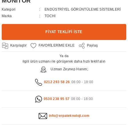
MONİTÖR
Kategori
ENDÜSTRİYEL GÖRÜNTÜLEME SİSTEMLERİ
Marka
TOCHI
FİYAT TEKLİFİ İSTE
Karşılaştır
Paylaş
Ya da
ilgili ürün uzmanı ile görüşerek daha hızlı teklif alın
Uzman Zeynep Hanım;
0212 293 58 26
08:00 - 18:00
0530 238 95 57
08:00 - 18:00
info@erpateknoloji.com