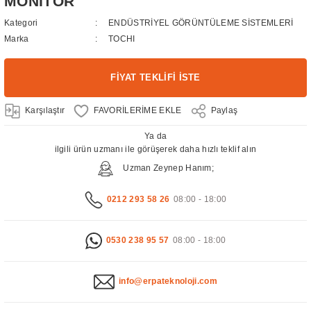
MONİTÖR
Kategori
ENDÜSTRİYEL GÖRÜNTÜLEME SİSTEMLERİ
Marka
TOCHI
FİYAT TEKLİFİ İSTE
Karşılaştır
Paylaş
Ya da
ilgili ürün uzmanı ile görüşerek daha hızlı teklif alın
Uzman Zeynep Hanım;
0212 293 58 26
08:00 - 18:00
0530 238 95 57
08:00 - 18:00
info@erpateknoloji.com