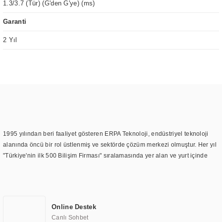
1.3/3.7 (Tür) (G'den G'ye) (ms)
Garanti
2 Yıl
1995 yılından beri faaliyet gösteren ERPA Teknoloji, endüstriyel teknoloji
alanında öncü bir rol üstlenmiş ve sektörde çözüm merkezi olmuştur. Her yıl
"Türkiye'nin ilk 500 Bilişim Firması" sıralamasında yer alan ve yurt içinde
birçok başarılı proje gerçekleştiren ERPA Teknoloji, aynı zamanda yurt
dışında da kurduğu tedarik ağı ile farklı lokasyonlarda da hizmet
sunmaktadır. Türkiye'deki ilk monitör ve printer laboratuvarını kuran ERPA
Teknoloji, görüntüleme teknolojileri konusunda edindiği bilgi birikimini
Online Destek
TOCHI markası altında kendi ürettiği ürünlerde kullanmıştır. Günümüzde
Canlı Sohbet
TOCHI; videowall, digital signage, kiosk, totem, akıllı durak ekranı, araç içi