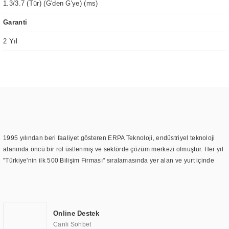
1.3/3.7 (Tür) (G'den G'ye) (ms)
Garanti
2 Yıl
1995 yılından beri faaliyet gösteren ERPA Teknoloji, endüstriyel teknoloji
alanında öncü bir rol üstlenmiş ve sektörde çözüm merkezi olmuştur. Her yıl
"Türkiye'nin ilk 500 Bilişim Firması" sıralamasında yer alan ve yurt içinde
birçok başarılı proje gerçekleştiren ERPA Teknoloji, aynı zamanda yurt
dışında da kurduğu tedarik ağı ile farklı lokasyonlarda da hizmet
sunmaktadır. Türkiye'deki ilk monitör ve printer laboratuvarını kuran ERPA
Teknoloji, görüntüleme teknolojileri konusunda edindiği bilgi birikimini
Online Destek
TOCHI markası altında kendi ürettiği ürünlerde kullanmıştır. Günümüzde
Canlı Sohbet
TOCHI; videowall, digital signage, kiosk, totem, akıllı durak ekranı, araç içi