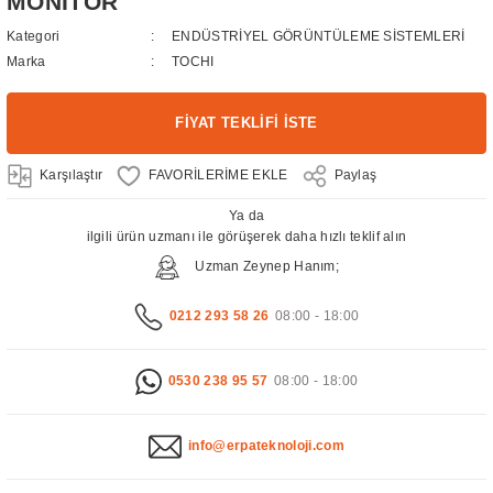
MONİTÖR
Kategori
ENDÜSTRİYEL GÖRÜNTÜLEME SİSTEMLERİ
Marka
TOCHI
FİYAT TEKLİFİ İSTE
Karşılaştır
Paylaş
Ya da
ilgili ürün uzmanı ile görüşerek daha hızlı teklif alın
Uzman Zeynep Hanım;
0212 293 58 26
08:00 - 18:00
0530 238 95 57
08:00 - 18:00
info@erpateknoloji.com