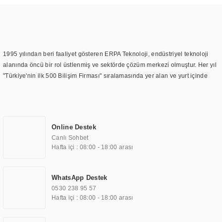
1995 yılından beri faaliyet gösteren ERPA Teknoloji, endüstriyel teknoloji
alanında öncü bir rol üstlenmiş ve sektörde çözüm merkezi olmuştur. Her yıl
"Türkiye'nin ilk 500 Bilişim Firması" sıralamasında yer alan ve yurt içinde
birçok başarılı proje gerçekleştiren ERPA Teknoloji, aynı zamanda yurt
dışında da kurduğu tedarik ağı ile farklı lokasyonlarda da hizmet
sunmaktadır. Türkiye'deki ilk monitör ve printer laboratuvarını kuran ERPA
Teknoloji, görüntüleme teknolojileri konusunda edindiği bilgi birikimini
Online Destek
TOCHI markası altında kendi ürettiği ürünlerde kullanmıştır. Günümüzde
Canlı Sohbet
TOCHI; videowall, digital signage, kiosk, totem, akıllı durak ekranı, araç içi
Hafta içi : 08:00 - 18:00 arası
ekran, asansör ekranı, digital menüboard, marin ekran, medikal ekran,
savunma sanayi ekranı, ayna/TV ekranları, CNC ekranı, toplantı odası
ekranları, endüstriyel ekranlar, kapı önü bilgi ekranları, panel PC,
WhatsApp Destek
endüstriyel Panel PC, mini PC, endüstriyel mini PC ve akıllı bina sistemleri
0530 238 95 57
gibi çözümleri 4.5" ile 110” boyutları arasında üretebilirken, ayrıca standart
Hafta içi : 08:00 - 18:00 arası
dışı olan görüntüleme sistemlerini de başarıyla projelendirme ve üretme
kapasitesine de sahiptir.