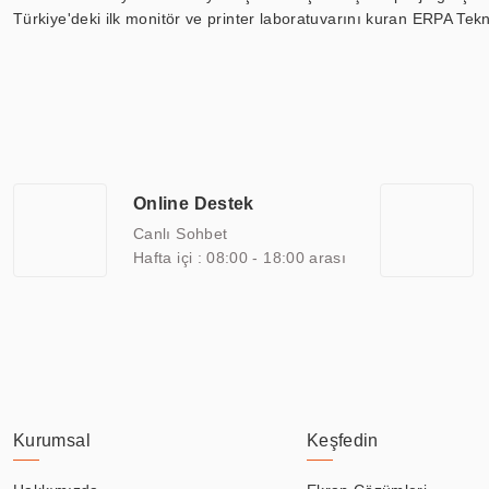
Türkiye'deki ilk monitör ve printer laboratuvarını kuran ERPA Tekno
Günümüzde TOCHI; videowall, digital signage, kiosk, totem, akıll
ekranları, CNC ekranı, toplantı odası ekranları, endüstriyel ekranl
ile 110” boyutları arasında üretebilirken, ayrıca standart dışı ol
ERPA Teknoloji, geniş bir yelpazede sektörlerle işbirliği yaparak 
savunma sanayi ve ulaşım gibi farklı sektörlerle çalışmaktadır. Her
arasında yer almaktadır. ERPA Teknoloji, uluslararası standartlarda
Online Destek
yılların getirdiği bilgi ve tecrübe ile birleştiren ERPA Teknoloji, ö
Canlı Sohbet
Hafta içi : 08:00 - 18:00 arası
Kurumsal
Keşfedin