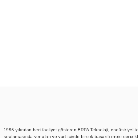
1995 yılından beri faaliyet gösteren ERPA Teknoloji, endüstriyel t
sıralamasında yer alan ve yurt içinde birçok başarılı proje gerçe