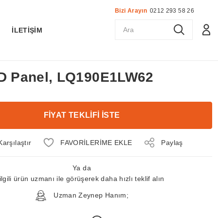
Bizi Arayın
0212 293 58 26
K
İLETİŞİM
CD Panel, LQ190E1LW62
FİYAT TEKLİFİ İSTE
Karşılaştır
Paylaş
Ya da
ilgili ürün uzmanı ile görüşerek daha hızlı teklif alın
Uzman Zeynep Hanım;