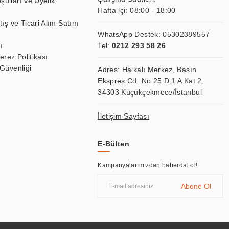
şulları ve Üyelik
Hafta içi: 08:00 - 18:00
tış ve Ticari Alım Satım
WhatsApp Destek:
05302389557
ı
Tel:
0212 293 58 26
Çerez Politikası
 Güvenliği
Adres: Halkalı Merkez, Basın
Ekspres Cd. No:25 D:1 A Kat 2,
34303 Küçükçekmece/İstanbul
İletişim Sayfası
E-Bülten
Kampanyalarımızdan haberdal ol!
Abone Ol