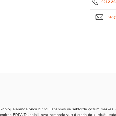
0212 29
info
eknoloji alanında öncü bir rol üstlenmiş ve sektörde çözüm merkezi ol
kleştiren ERPA Teknoloji, aynı zamanda yurt dışında da kurduğu tedar