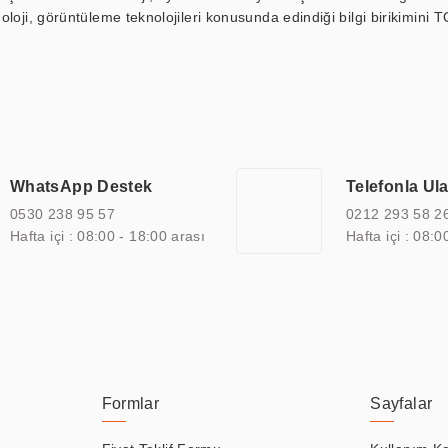
loji, görüntüleme teknolojileri konusunda edindiği bilgi birikimini T
ı durak ekranı, araç içi ekran, asansör ekranı, digital menüboard,
ar, kapı önü bilgi ekranları, panel PC, endüstriyel Panel PC, mini PC,
an görüntüleme sistemlerini de başarıyla projelendirme ve üretme kapa
çeşitli çözümler sunmaktadır. Bu kapsamda, akıllı bina, AVM, sinema, 
 bir sektöre özel ihtiyaçları anlamak ve karşılamak için özelleştiri
 kalite belgelerine ve sertifikalara sahip olup, etik değerlere bağlı
WhatsApp Destek
Telefonla Ul
zel çözümleri ile iş ortaklarının öne çıkmasına ve sürekli gelişimine k
0530 238 95 57
0212 293 58 2
Hafta içi : 08:00 - 18:00 arası
Hafta içi : 08:0
Formlar
Sayfalar