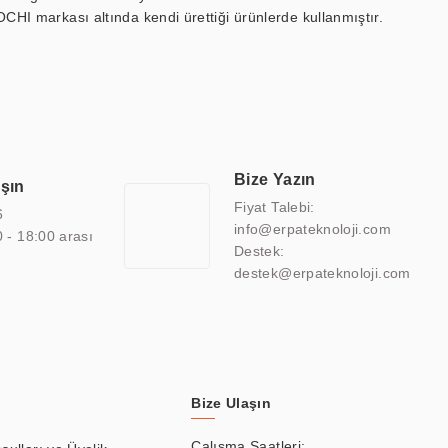
OCHI markası altında kendi ürettiği ürünlerde kullanmıştır.
 marin ekran, medikal ekran, savunma sanayi ekranı, ayna/TV
 endüstriyel mini PC ve akıllı bina sistemleri gibi çözümleri 4.5"
sitesine de sahiptir.
finans, eğitim, havacılık, restoran, otel, mağaza, sağlık,
lmiş çözümler geliştirmek, ERPA Teknoloji'nin uzmanlık alanları
 bir şekilde hareket etmektedir. Kaliteli ekipmanı, uzman kadroları,
Bize Yazın
aşın
atkı sağlamaktadır.
Fiyat Talebi:
6
info@erpateknoloji.com
0 - 18:00 arası
Destek:
destek@erpateknoloji.com
Bize Ulaşın
Çalışma Saatleri: