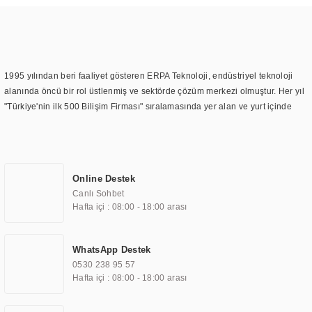
1995 yılından beri faaliyet gösteren ERPA Teknoloji, endüstriyel teknoloji
alanında öncü bir rol üstlenmiş ve sektörde çözüm merkezi olmuştur. Her yıl
"Türkiye'nin ilk 500 Bilişim Firması" sıralamasında yer alan ve yurt içinde
birçok başarılı proje gerçekleştiren ERPA Teknoloji, aynı zamanda yurt
dışında da kurduğu tedarik ağı ile farklı lokasyonlarda da hizmet
sunmaktadır. Türkiye'deki ilk monitör ve printer laboratuvarını kuran ERPA
Teknoloji, görüntüleme teknolojileri konusunda edindiği bilgi birikimini
Online Destek
TOCHI markası altında kendi ürettiği ürünlerde kullanmıştır. Günümüzde
Canlı Sohbet
TOCHI; videowall, digital signage, kiosk, totem, akıllı durak ekranı, araç içi
Hafta içi : 08:00 - 18:00 arası
ekran, asansör ekranı, digital menüboard, marin ekran, medikal ekran,
savunma sanayi ekranı, ayna/TV ekranları, CNC ekranı, toplantı odası
ekranları, endüstriyel ekranlar, kapı önü bilgi ekranları, panel PC,
WhatsApp Destek
endüstriyel Panel PC, mini PC, endüstriyel mini PC ve akıllı bina sistemleri
0530 238 95 57
gibi çözümleri 4.5" ile 110” boyutları arasında üretebilirken, ayrıca standart
Hafta içi : 08:00 - 18:00 arası
dışı olan görüntüleme sistemlerini de başarıyla projelendirme ve üretme
kapasitesine de sahiptir.