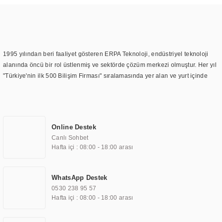
1995 yılından beri faaliyet gösteren ERPA Teknoloji, endüstriyel teknoloji
alanında öncü bir rol üstlenmiş ve sektörde çözüm merkezi olmuştur. Her yıl
"Türkiye'nin ilk 500 Bilişim Firması" sıralamasında yer alan ve yurt içinde
birçok başarılı proje gerçekleştiren ERPA Teknoloji, aynı zamanda yurt
dışında da kurduğu tedarik ağı ile farklı lokasyonlarda da hizmet
sunmaktadır. Türkiye'deki ilk monitör ve printer laboratuvarını kuran ERPA
Teknoloji, görüntüleme teknolojileri konusunda edindiği bilgi birikimini
Online Destek
TOCHI markası altında kendi ürettiği ürünlerde kullanmıştır. Günümüzde
Canlı Sohbet
TOCHI; videowall, digital signage, kiosk, totem, akıllı durak ekranı, araç içi
Hafta içi : 08:00 - 18:00 arası
ekran, asansör ekranı, digital menüboard, marin ekran, medikal ekran,
savunma sanayi ekranı, ayna/TV ekranları, CNC ekranı, toplantı odası
ekranları, endüstriyel ekranlar, kapı önü bilgi ekranları, panel PC,
WhatsApp Destek
endüstriyel Panel PC, mini PC, endüstriyel mini PC ve akıllı bina sistemleri
0530 238 95 57
gibi çözümleri 4.5" ile 110” boyutları arasında üretebilirken, ayrıca standart
Hafta içi : 08:00 - 18:00 arası
dışı olan görüntüleme sistemlerini de başarıyla projelendirme ve üretme
kapasitesine de sahiptir.