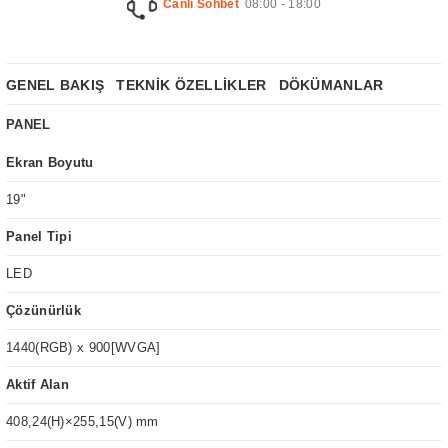
Canlı Sohbet
08:00 - 18:00
GENEL BAKIŞ
TEKNİK ÖZELLİKLER
DÖKÜMANLAR
PANEL
Ekran Boyutu
19"
Panel Tipi
LED
Çözünürlük
1440(RGB) x 900[WVGA]
Aktif Alan
408,24(H)×255,15(V) mm