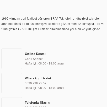
1995 yılından beri faaliyet gösteren ERPA Teknoloji, endüstriyel teknoloji
alanında öncü bir rol üstlenmiş ve sektörde çözüm merkezi olmuştur. Her yıl
"Türkiye'nin ilk 500 Bilişim Firması" sıralamasında yer alan ve yurt içinde
birçok başarılı proje gerçekleştiren ERPA Teknoloji, aynı zamanda yurt
dışında da kurduğu tedarik ağı ile farklı lokasyonlarda da hizmet
sunmaktadır. Türkiye'deki ilk monitör ve printer laboratuvarını kuran ERPA
Teknoloji, görüntüleme teknolojileri konusunda edindiği bilgi birikimini
Online Destek
TOCHI markası altında kendi ürettiği ürünlerde kullanmıştır. Günümüzde
Canlı Sohbet
TOCHI; videowall, digital signage, kiosk, totem, akıllı durak ekranı, araç içi
Hafta içi : 08:00 - 18:00 arası
ekran, asansör ekranı, digital menüboard, marin ekran, medikal ekran,
savunma sanayi ekranı, ayna/TV ekranları, CNC ekranı, toplantı odası
ekranları, endüstriyel ekranlar, kapı önü bilgi ekranları, panel PC,
WhatsApp Destek
endüstriyel Panel PC, mini PC, endüstriyel mini PC ve akıllı bina sistemleri
0530 238 95 57
gibi çözümleri 4.5" ile 110” boyutları arasında üretebilirken, ayrıca standart
Hafta içi : 08:00 - 18:00 arası
dışı olan görüntüleme sistemlerini de başarıyla projelendirme ve üretme
kapasitesine de sahiptir.
Telefonla Ulaşın