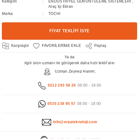
Kategori
ENDÜSTRİYEL GÖRÜNTÜLEME SİSTEMLERİ
,
Araç İçi Ekran
Marka
TOCHI
FİYAT TEKLİFİ İSTE
Karşılaştır
Paylaş
Ya da
ilgili ürün uzmanı ile görüşerek daha hızlı teklif alın
Uzman Zeynep Hanım;
0212 293 58 26
08:00 - 18:00
0530 238 95 57
08:00 - 18:00
info@erpateknoloji.com