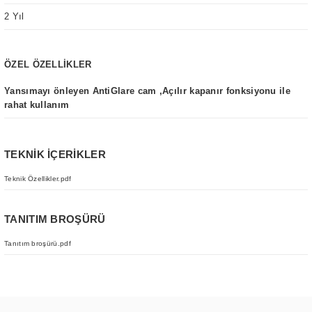
2 Yıl
ÖZEL ÖZELLİKLER
Yansımayı önleyen AntiGlare cam ,Açılır kapanır fonksiyonu ile
rahat kullanım
TEKNİK İÇERİKLER
Teknik Özellikler.pdf
TANITIM BROŞÜRÜ
Tanıtım broşürü.pdf