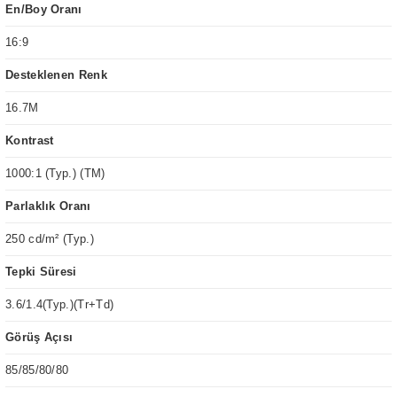
En/Boy Oranı
16:9
Desteklenen Renk
16.7M
Kontrast
1000:1 (Typ.) (TM)
Parlaklık Oranı
250 cd/m² (Typ.)
Tepki Süresi
3.6/1.4(Typ.)(Tr+Td)
Görüş Açısı
85/85/80/80