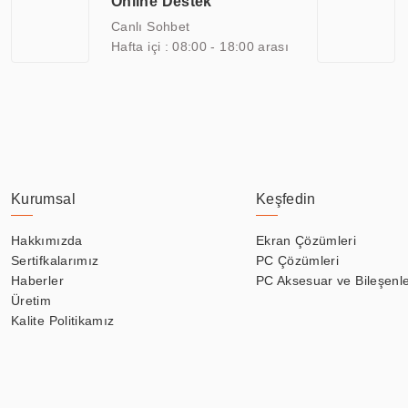
Online Destek
yılların getirdiği bilgi ve tecrübe ile birleştiren ERPA Teknoloji, ö
Canlı Sohbet
Hafta içi : 08:00 - 18:00 arası
Kurumsal
Keşfedin
Hakkımızda
Ekran Çözümleri
Sertifkalarımız
PC Çözümleri
Haberler
PC Aksesuar ve Bileşenle
Üretim
Kalite Politikamız