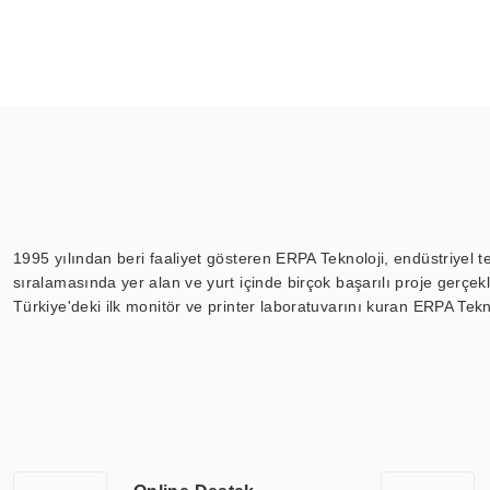
1995 yılından beri faaliyet gösteren ERPA Teknoloji, endüstriyel t
sıralamasında yer alan ve yurt içinde birçok başarılı proje gerçe
Türkiye'deki ilk monitör ve printer laboratuvarını kuran ERPA Tekno
Günümüzde TOCHI; videowall, digital signage, kiosk, totem, akıll
ekranları, CNC ekranı, toplantı odası ekranları, endüstriyel ekranl
ile 110” boyutları arasında üretebilirken, ayrıca standart dışı ol
ERPA Teknoloji, geniş bir yelpazede sektörlerle işbirliği yaparak 
savunma sanayi ve ulaşım gibi farklı sektörlerle çalışmaktadır. Her
arasında yer almaktadır. ERPA Teknoloji, uluslararası standartlarda