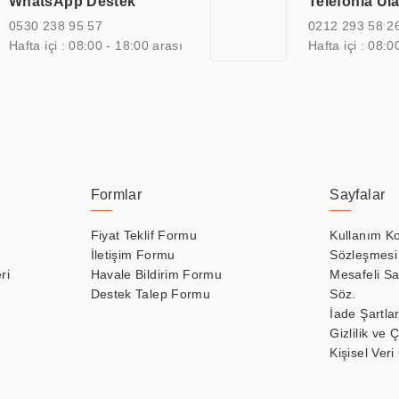
WhatsApp Destek
Telefonla Ul
zel çözümleri ile iş ortaklarının öne çıkmasına ve sürekli gelişimine k
0530 238 95 57
0212 293 58 2
Hafta içi : 08:00 - 18:00 arası
Hafta içi : 08:0
Formlar
Sayfalar
Fiyat Teklif Formu
Kullanım Ko
İletişim Formu
Sözleşmesi
ri
Havale Bildirim Formu
Mesafeli Sa
Destek Talep Formu
Söz.
İade Şartlar
Gizlilik ve 
Kişisel Veri