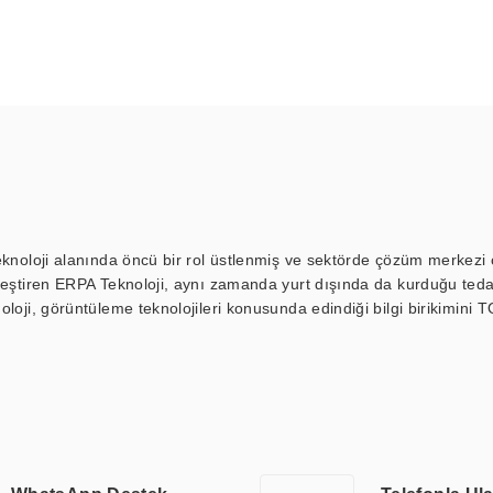
eknoloji alanında öncü bir rol üstlenmiş ve sektörde çözüm merkezi ol
kleştiren ERPA Teknoloji, aynı zamanda yurt dışında da kurduğu tedar
loji, görüntüleme teknolojileri konusunda edindiği bilgi birikimini T
ı durak ekranı, araç içi ekran, asansör ekranı, digital menüboard,
ar, kapı önü bilgi ekranları, panel PC, endüstriyel Panel PC, mini PC,
an görüntüleme sistemlerini de başarıyla projelendirme ve üretme kapa
çeşitli çözümler sunmaktadır. Bu kapsamda, akıllı bina, AVM, sinema, 
 bir sektöre özel ihtiyaçları anlamak ve karşılamak için özelleştiri
 kalite belgelerine ve sertifikalara sahip olup, etik değerlere bağlı