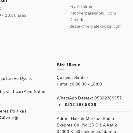
aşın
atkı sağlamaktadır.
Fiyat Talebi:
6
info@erpateknoloji.com
0 - 18:00 arası
Destek:
destek@erpateknoloji.com
Bize Ulaşın
Çalışma Saatleri:
şulları ve Üyelik
Hafta içi: 08:00 - 18:00
tış ve Ticari Alım Satım
WhatsApp Destek:
05302389557
ı
Tel:
0212 293 58 26
Çerez Politikası
 Güvenliği
Adres: Halkalı Merkez, Basın
Ekspres Cd. No:25 D:1 A Kat 2,
34303 Küçükçekmece/İstanbul