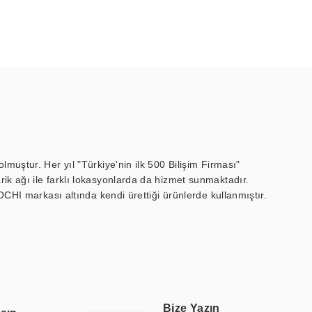
muştur. Her yıl "Türkiye'nin ilk 500 Bilişim Firması"
ik ağı ile farklı lokasyonlarda da hizmet sunmaktadır.
OCHI markası altında kendi ürettiği ürünlerde kullanmıştır.
 marin ekran, medikal ekran, savunma sanayi ekranı, ayna/TV
 endüstriyel mini PC ve akıllı bina sistemleri gibi çözümleri 4.5"
sitesine de sahiptir.
finans, eğitim, havacılık, restoran, otel, mağaza, sağlık,
lmiş çözümler geliştirmek, ERPA Teknoloji'nin uzmanlık alanları
 bir şekilde hareket etmektedir. Kaliteli ekipmanı, uzman kadroları,
Bize Yazın