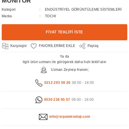
MONİTÖR
Kategori
ENDÜSTRİYEL GÖRÜNTÜLEME SİSTEMLERİ
Marka
TOCHI
FİYAT TEKLİFİ İSTE
Karşılaştır
Paylaş
Ya da
ilgili ürün uzmanı ile görüşerek daha hızlı teklif alın
Uzman Zeynep Hanım;
0212 293 58 26
08:00 - 18:00
0530 238 95 57
08:00 - 18:00
info@erpateknoloji.com