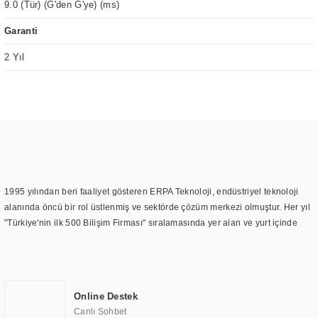
9.0 (Tür) (G'den G'ye) (ms)
Garanti
2 Yıl
1995 yılından beri faaliyet gösteren ERPA Teknoloji, endüstriyel teknoloji
alanında öncü bir rol üstlenmiş ve sektörde çözüm merkezi olmuştur. Her yıl
"Türkiye'nin ilk 500 Bilişim Firması" sıralamasında yer alan ve yurt içinde
birçok başarılı proje gerçekleştiren ERPA Teknoloji, aynı zamanda yurt
dışında da kurduğu tedarik ağı ile farklı lokasyonlarda da hizmet
sunmaktadır. Türkiye'deki ilk monitör ve printer laboratuvarını kuran ERPA
Teknoloji, görüntüleme teknolojileri konusunda edindiği bilgi birikimini
Online Destek
TOCHI markası altında kendi ürettiği ürünlerde kullanmıştır. Günümüzde
Canlı Sohbet
TOCHI; videowall, digital signage, kiosk, totem, akıllı durak ekranı, araç içi