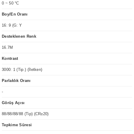
0 ~ 50 °C
Boy/En Oranı
16: 9 (G: Y
Desteklenen Renk
16.7M
Kontrast
3000: 1 (Tip.) (İletken)
Parlaklık Oranı
-
Görüş Açısı
88/88/88/88 (Tip) (CR≥20)
Tepkime Süresi