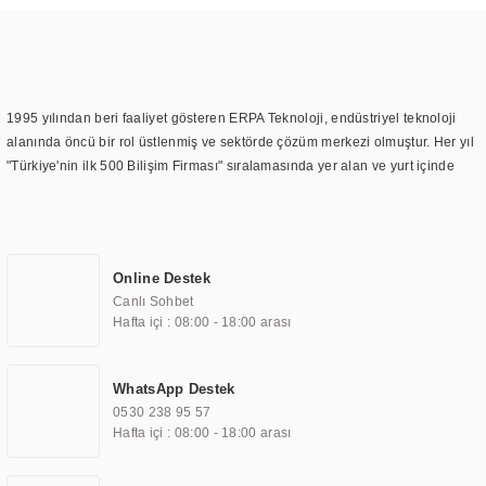
1995 yılından beri faaliyet gösteren ERPA Teknoloji, endüstriyel teknoloji
alanında öncü bir rol üstlenmiş ve sektörde çözüm merkezi olmuştur. Her yıl
"Türkiye'nin ilk 500 Bilişim Firması" sıralamasında yer alan ve yurt içinde
birçok başarılı proje gerçekleştiren ERPA Teknoloji, aynı zamanda yurt
dışında da kurduğu tedarik ağı ile farklı lokasyonlarda da hizmet
sunmaktadır. Türkiye'deki ilk monitör ve printer laboratuvarını kuran ERPA
Teknoloji, görüntüleme teknolojileri konusunda edindiği bilgi birikimini
Online Destek
TOCHI markası altında kendi ürettiği ürünlerde kullanmıştır. Günümüzde
Canlı Sohbet
TOCHI; videowall, digital signage, kiosk, totem, akıllı durak ekranı, araç içi
Hafta içi : 08:00 - 18:00 arası
ekran, asansör ekranı, digital menüboard, marin ekran, medikal ekran,
savunma sanayi ekranı, ayna/TV ekranları, CNC ekranı, toplantı odası
ekranları, endüstriyel ekranlar, kapı önü bilgi ekranları, panel PC,
WhatsApp Destek
endüstriyel Panel PC, mini PC, endüstriyel mini PC ve akıllı bina sistemleri
0530 238 95 57
gibi çözümleri 4.5" ile 110” boyutları arasında üretebilirken, ayrıca standart
Hafta içi : 08:00 - 18:00 arası
dışı olan görüntüleme sistemlerini de başarıyla projelendirme ve üretme
kapasitesine de sahiptir.