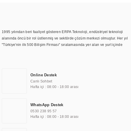
1995 yılından beri faaliyet gösteren ERPA Teknoloji, endüstriyel teknoloji
alanında öncü bir rol üstlenmiş ve sektörde çözüm merkezi olmuştur. Her yıl
"Türkiye'nin ilk 500 Bilişim Firması" sıralamasında yer alan ve yurt içinde
birçok başarılı proje gerçekleştiren ERPA Teknoloji, aynı zamanda yurt
dışında da kurduğu tedarik ağı ile farklı lokasyonlarda da hizmet
sunmaktadır. Türkiye'deki ilk monitör ve printer laboratuvarını kuran ERPA
Teknoloji, görüntüleme teknolojileri konusunda edindiği bilgi birikimini
Online Destek
TOCHI markası altında kendi ürettiği ürünlerde kullanmıştır. Günümüzde
Canlı Sohbet
TOCHI; videowall, digital signage, kiosk, totem, akıllı durak ekranı, araç içi
Hafta içi : 08:00 - 18:00 arası
ekran, asansör ekranı, digital menüboard, marin ekran, medikal ekran,
savunma sanayi ekranı, ayna/TV ekranları, CNC ekranı, toplantı odası
ekranları, endüstriyel ekranlar, kapı önü bilgi ekranları, panel PC,
WhatsApp Destek
endüstriyel Panel PC, mini PC, endüstriyel mini PC ve akıllı bina sistemleri
0530 238 95 57
gibi çözümleri 4.5" ile 110” boyutları arasında üretebilirken, ayrıca standart
Hafta içi : 08:00 - 18:00 arası
dışı olan görüntüleme sistemlerini de başarıyla projelendirme ve üretme
kapasitesine de sahiptir.