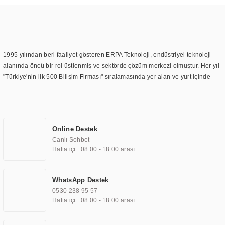
1995 yılından beri faaliyet gösteren ERPA Teknoloji, endüstriyel teknoloji
alanında öncü bir rol üstlenmiş ve sektörde çözüm merkezi olmuştur. Her yıl
"Türkiye'nin ilk 500 Bilişim Firması" sıralamasında yer alan ve yurt içinde
birçok başarılı proje gerçekleştiren ERPA Teknoloji, aynı zamanda yurt
dışında da kurduğu tedarik ağı ile farklı lokasyonlarda da hizmet
sunmaktadır. Türkiye'deki ilk monitör ve printer laboratuvarını kuran ERPA
Teknoloji, görüntüleme teknolojileri konusunda edindiği bilgi birikimini
Online Destek
TOCHI markası altında kendi ürettiği ürünlerde kullanmıştır. Günümüzde
Canlı Sohbet
TOCHI; videowall, digital signage, kiosk, totem, akıllı durak ekranı, araç içi
Hafta içi : 08:00 - 18:00 arası
ekran, asansör ekranı, digital menüboard, marin ekran, medikal ekran,
savunma sanayi ekranı, ayna/TV ekranları, CNC ekranı, toplantı odası
ekranları, endüstriyel ekranlar, kapı önü bilgi ekranları, panel PC,
WhatsApp Destek
endüstriyel Panel PC, mini PC, endüstriyel mini PC ve akıllı bina sistemleri
0530 238 95 57
gibi çözümleri 4.5" ile 110” boyutları arasında üretebilirken, ayrıca standart
Hafta içi : 08:00 - 18:00 arası
dışı olan görüntüleme sistemlerini de başarıyla projelendirme ve üretme
kapasitesine de sahiptir.