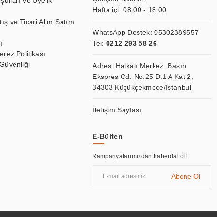
şulları ve Üyelik
Hafta içi: 08:00 - 18:00
tış ve Ticari Alım Satım
WhatsApp Destek:
05302389557
ı
Tel:
0212 293 58 26
Çerez Politikası
 Güvenliği
Adres: Halkalı Merkez, Basın
Ekspres Cd. No:25 D:1 A Kat 2,
34303 Küçükçekmece/İstanbul
İletişim Sayfası
E-Bülten
Kampanyalarımızdan haberdal ol!
Abone Ol