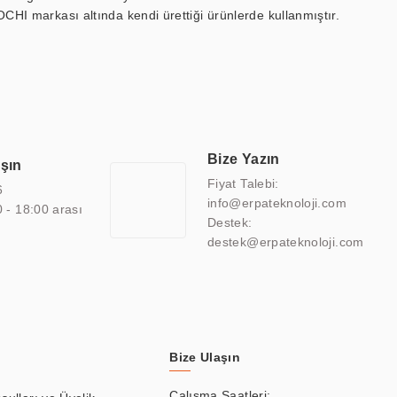
OCHI markası altında kendi ürettiği ürünlerde kullanmıştır.
 marin ekran, medikal ekran, savunma sanayi ekranı, ayna/TV
 endüstriyel mini PC ve akıllı bina sistemleri gibi çözümleri 4.5"
sitesine de sahiptir.
finans, eğitim, havacılık, restoran, otel, mağaza, sağlık,
lmiş çözümler geliştirmek, ERPA Teknoloji'nin uzmanlık alanları
 bir şekilde hareket etmektedir. Kaliteli ekipmanı, uzman kadroları,
Bize Yazın
aşın
atkı sağlamaktadır.
Fiyat Talebi:
6
info@erpateknoloji.com
0 - 18:00 arası
Destek:
destek@erpateknoloji.com
Bize Ulaşın
Çalışma Saatleri: