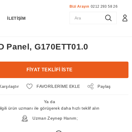
Bizi Arayın
0212 293 58 26
K
İLETİŞİM
CD Panel, G170ETT01.0
FİYAT TEKLİFİ İSTE
Karşılaştır
Paylaş
Ya da
ilgili ürün uzmanı ile görüşerek daha hızlı teklif alın
Uzman Zeynep Hanım;