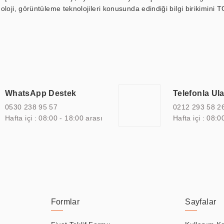
loji, görüntüleme teknolojileri konusunda edindiği bilgi birikimini T
ı durak ekranı, araç içi ekran, asansör ekranı, digital menüboard,
ar, kapı önü bilgi ekranları, panel PC, endüstriyel Panel PC, mini PC,
an görüntüleme sistemlerini de başarıyla projelendirme ve üretme kapa
çeşitli çözümler sunmaktadır. Bu kapsamda, akıllı bina, AVM, sinema, 
 bir sektöre özel ihtiyaçları anlamak ve karşılamak için özelleştiri
 kalite belgelerine ve sertifikalara sahip olup, etik değerlere bağlı
WhatsApp Destek
Telefonla Ul
zel çözümleri ile iş ortaklarının öne çıkmasına ve sürekli gelişimine k
0530 238 95 57
0212 293 58 2
Hafta içi : 08:00 - 18:00 arası
Hafta içi : 08:0
Formlar
Sayfalar