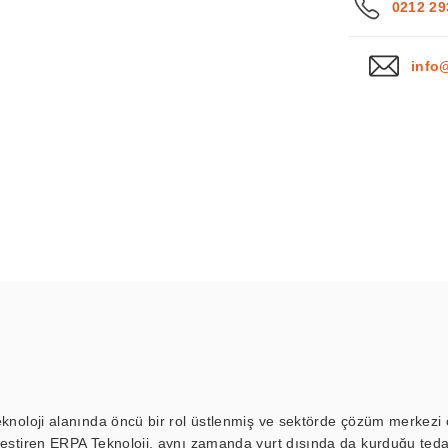
0212 29
info
eknoloji alanında öncü bir rol üstlenmiş ve sektörde çözüm merkezi ol
kleştiren ERPA Teknoloji, aynı zamanda yurt dışında da kurduğu tedar