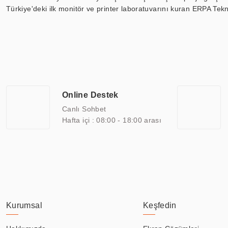
Türkiye'deki ilk monitör ve printer laboratuvarını kuran ERPA Tekno
Günümüzde TOCHI; videowall, digital signage, kiosk, totem, akıll
ekranları, CNC ekranı, toplantı odası ekranları, endüstriyel ekranl
ile 110” boyutları arasında üretebilirken, ayrıca standart dışı ol
ERPA Teknoloji, geniş bir yelpazede sektörlerle işbirliği yaparak 
savunma sanayi ve ulaşım gibi farklı sektörlerle çalışmaktadır. Her
arasında yer almaktadır. ERPA Teknoloji, uluslararası standartlarda
Online Destek
yılların getirdiği bilgi ve tecrübe ile birleştiren ERPA Teknoloji, ö
Canlı Sohbet
Hafta içi : 08:00 - 18:00 arası
Kurumsal
Keşfedin