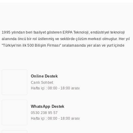
1995 yılından beri faaliyet gösteren ERPA Teknoloji, endüstriyel teknoloji
alanında öncü bir rol üstlenmiş ve sektörde çözüm merkezi olmuştur. Her yıl
"Türkiye'nin ilk 500 Bilişim Firması" sıralamasında yer alan ve yurt içinde
birçok başarılı proje gerçekleştiren ERPA Teknoloji, aynı zamanda yurt
dışında da kurduğu tedarik ağı ile farklı lokasyonlarda da hizmet
sunmaktadır. Türkiye'deki ilk monitör ve printer laboratuvarını kuran ERPA
Teknoloji, görüntüleme teknolojileri konusunda edindiği bilgi birikimini
Online Destek
TOCHI markası altında kendi ürettiği ürünlerde kullanmıştır. Günümüzde
Canlı Sohbet
TOCHI; videowall, digital signage, kiosk, totem, akıllı durak ekranı, araç içi
Hafta içi : 08:00 - 18:00 arası
ekran, asansör ekranı, digital menüboard, marin ekran, medikal ekran,
savunma sanayi ekranı, ayna/TV ekranları, CNC ekranı, toplantı odası
ekranları, endüstriyel ekranlar, kapı önü bilgi ekranları, panel PC,
WhatsApp Destek
endüstriyel Panel PC, mini PC, endüstriyel mini PC ve akıllı bina sistemleri
0530 238 95 57
gibi çözümleri 4.5" ile 110” boyutları arasında üretebilirken, ayrıca standart
Hafta içi : 08:00 - 18:00 arası
dışı olan görüntüleme sistemlerini de başarıyla projelendirme ve üretme
kapasitesine de sahiptir.