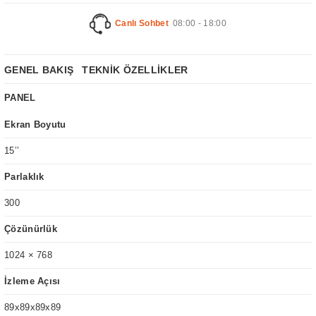
Canlı Sohbet
08:00 - 18:00
GENEL BAKIŞ
TEKNİK ÖZELLİKLER
PANEL
Ekran Boyutu
15’’
Parlaklık
300
Çözünürlük
1024 × 768
İzleme Açısı
89x89x89x89