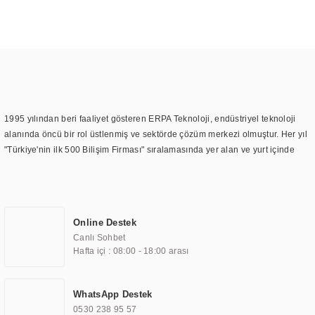
1995 yılından beri faaliyet gösteren ERPA Teknoloji, endüstriyel teknoloji
alanında öncü bir rol üstlenmiş ve sektörde çözüm merkezi olmuştur. Her yıl
"Türkiye'nin ilk 500 Bilişim Firması" sıralamasında yer alan ve yurt içinde
birçok başarılı proje gerçekleştiren ERPA Teknoloji, aynı zamanda yurt
dışında da kurduğu tedarik ağı ile farklı lokasyonlarda da hizmet
sunmaktadır. Türkiye'deki ilk monitör ve printer laboratuvarını kuran ERPA
Teknoloji, görüntüleme teknolojileri konusunda edindiği bilgi birikimini
Online Destek
TOCHI markası altında kendi ürettiği ürünlerde kullanmıştır. Günümüzde
Canlı Sohbet
TOCHI; videowall, digital signage, kiosk, totem, akıllı durak ekranı, araç içi
Hafta içi : 08:00 - 18:00 arası
ekran, asansör ekranı, digital menüboard, marin ekran, medikal ekran,
savunma sanayi ekranı, ayna/TV ekranları, CNC ekranı, toplantı odası
ekranları, endüstriyel ekranlar, kapı önü bilgi ekranları, panel PC,
WhatsApp Destek
endüstriyel Panel PC, mini PC, endüstriyel mini PC ve akıllı bina sistemleri
0530 238 95 57