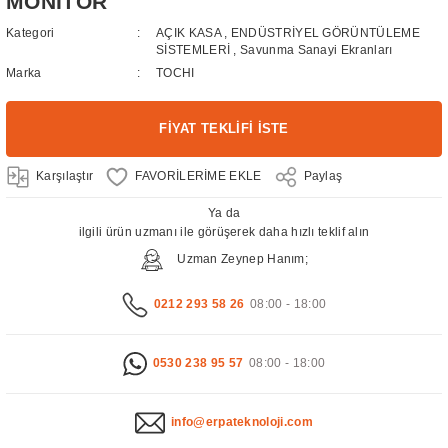
MONİTÖR
Kategori
AÇIK KASA
,
ENDÜSTRİYEL GÖRÜNTÜLEME
SİSTEMLERİ
,
Savunma Sanayi Ekranları
Marka
TOCHI
FİYAT TEKLİFİ İSTE
Karşılaştır
Paylaş
Ya da
ilgili ürün uzmanı ile görüşerek daha hızlı teklif alın
Uzman Zeynep Hanım;
0212 293 58 26
08:00 - 18:00
0530 238 95 57
08:00 - 18:00
info@erpateknoloji.com