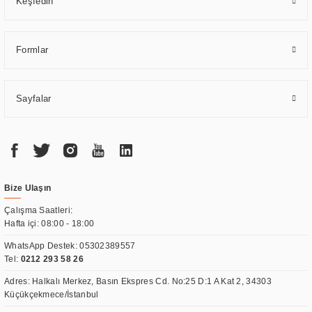
Keşfedin
Formlar
Sayfalar
Bize Ulaşın
Çalışma Saatleri:
Hafta içi: 08:00 - 18:00
WhatsApp Destek:
05302389557
Tel:
0212 293 58 26
Adres: Halkalı Merkez, Basın Ekspres Cd. No:25 D:1 A Kat 2, 34303
Küçükçekmece/İstanbul