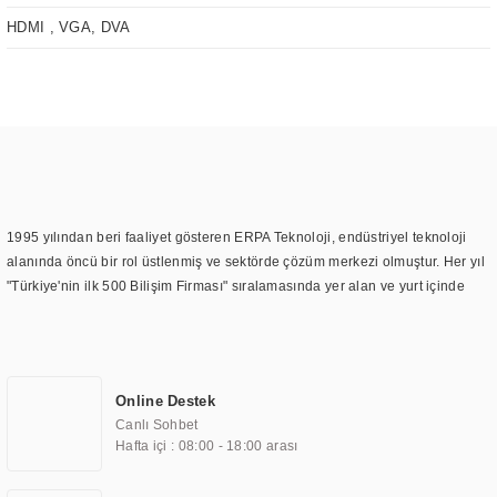
HDMI , VGA, DVA
1995 yılından beri faaliyet gösteren ERPA Teknoloji, endüstriyel teknoloji
alanında öncü bir rol üstlenmiş ve sektörde çözüm merkezi olmuştur. Her yıl
"Türkiye'nin ilk 500 Bilişim Firması" sıralamasında yer alan ve yurt içinde
birçok başarılı proje gerçekleştiren ERPA Teknoloji, aynı zamanda yurt
dışında da kurduğu tedarik ağı ile farklı lokasyonlarda da hizmet
sunmaktadır. Türkiye'deki ilk monitör ve printer laboratuvarını kuran ERPA
Teknoloji, görüntüleme teknolojileri konusunda edindiği bilgi birikimini
Online Destek
TOCHI markası altında kendi ürettiği ürünlerde kullanmıştır. Günümüzde
Canlı Sohbet
TOCHI; videowall, digital signage, kiosk, totem, akıllı durak ekranı, araç içi
Hafta içi : 08:00 - 18:00 arası
ekran, asansör ekranı, digital menüboard, marin ekran, medikal ekran,
savunma sanayi ekranı, ayna/TV ekranları, CNC ekranı, toplantı odası