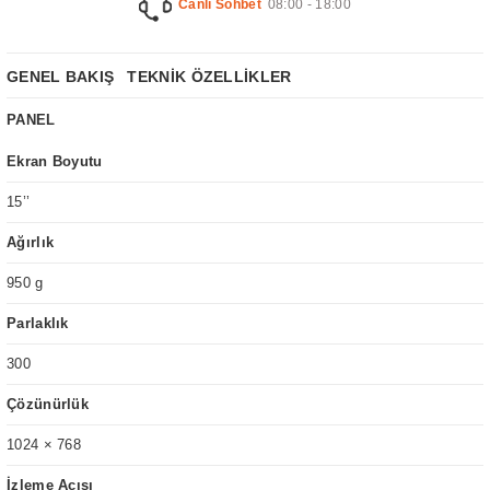
Canlı Sohbet
08:00 - 18:00
GENEL BAKIŞ
TEKNİK ÖZELLİKLER
PANEL
Ekran Boyutu
15’’
Ağırlık
950 g
Parlaklık
300
Çözünürlük
1024 × 768
İzleme Açısı