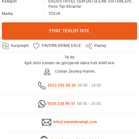
Kategori
ENDÜSTRİYEL GÖRÜNTÜLEME SİSTEMLERİ
,
Pano Tipi Ekranlar
Marka
TOCHI
FİYAT TEKLİFİ İSTE
Karşılaştır
Paylaş
Ya da
ilgili ürün uzmanı ile görüşerek daha hızlı teklif alın
Uzman Zeynep Hanım;
0212 293 58 26
08:00 - 18:00
0530 238 95 57
08:00 - 18:00
info@erpateknoloji.com