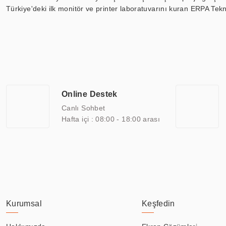
Türkiye'deki ilk monitör ve printer laboratuvarını kuran ERPA Tekno
Günümüzde TOCHI; videowall, digital signage, kiosk, totem, akıll
ekranları, CNC ekranı, toplantı odası ekranları, endüstriyel ekranl
ile 110” boyutları arasında üretebilirken, ayrıca standart dışı ol
ERPA Teknoloji, geniş bir yelpazede sektörlerle işbirliği yaparak 
savunma sanayi ve ulaşım gibi farklı sektörlerle çalışmaktadır. Her
arasında yer almaktadır. ERPA Teknoloji, uluslararası standartlarda
Online Destek
yılların getirdiği bilgi ve tecrübe ile birleştiren ERPA Teknoloji, ö
Canlı Sohbet
Hafta içi : 08:00 - 18:00 arası
Kurumsal
Keşfedin