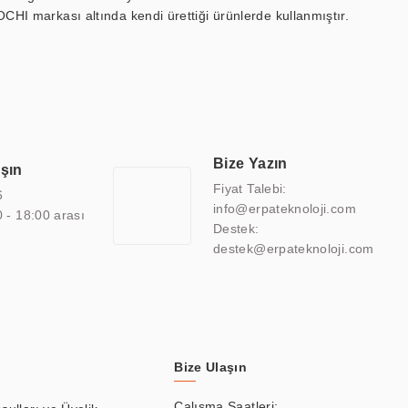
OCHI markası altında kendi ürettiği ürünlerde kullanmıştır.
 marin ekran, medikal ekran, savunma sanayi ekranı, ayna/TV
 endüstriyel mini PC ve akıllı bina sistemleri gibi çözümleri 4.5"
sitesine de sahiptir.
finans, eğitim, havacılık, restoran, otel, mağaza, sağlık,
lmiş çözümler geliştirmek, ERPA Teknoloji'nin uzmanlık alanları
 bir şekilde hareket etmektedir. Kaliteli ekipmanı, uzman kadroları,
Bize Yazın
aşın
atkı sağlamaktadır.
Fiyat Talebi:
6
info@erpateknoloji.com
0 - 18:00 arası
Destek:
destek@erpateknoloji.com
Bize Ulaşın
Çalışma Saatleri: