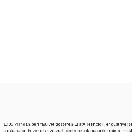
1995 yılından beri faaliyet gösteren ERPA Teknoloji, endüstriyel t
sıralamasında yer alan ve yurt içinde birçok başarılı proje gerçe