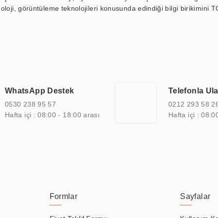
loji, görüntüleme teknolojileri konusunda edindiği bilgi birikimini T
ı durak ekranı, araç içi ekran, asansör ekranı, digital menüboard,
ar, kapı önü bilgi ekranları, panel PC, endüstriyel Panel PC, mini PC,
an görüntüleme sistemlerini de başarıyla projelendirme ve üretme kapa
çeşitli çözümler sunmaktadır. Bu kapsamda, akıllı bina, AVM, sinema, 
 bir sektöre özel ihtiyaçları anlamak ve karşılamak için özelleştiri
 kalite belgelerine ve sertifikalara sahip olup, etik değerlere bağlı
WhatsApp Destek
Telefonla Ul
zel çözümleri ile iş ortaklarının öne çıkmasına ve sürekli gelişimine k
0530 238 95 57
0212 293 58 2
Hafta içi : 08:00 - 18:00 arası
Hafta içi : 08:0
Formlar
Sayfalar