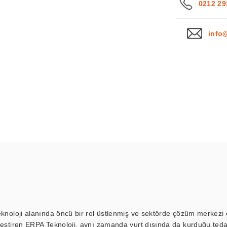
0212 29
info
eknoloji alanında öncü bir rol üstlenmiş ve sektörde çözüm merkezi ol
kleştiren ERPA Teknoloji, aynı zamanda yurt dışında da kurduğu tedar