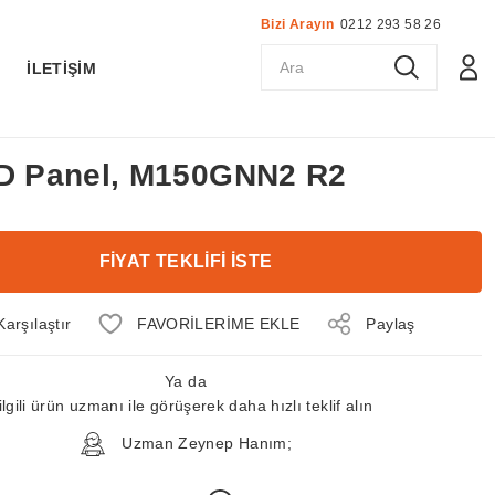
Bizi Arayın
0212 293 58 26
K
İLETİŞİM
CD Panel, M150GNN2 R2
FİYAT TEKLİFİ İSTE
Karşılaştır
Paylaş
Ya da
ilgili ürün uzmanı ile görüşerek daha hızlı teklif alın
Uzman Zeynep Hanım;