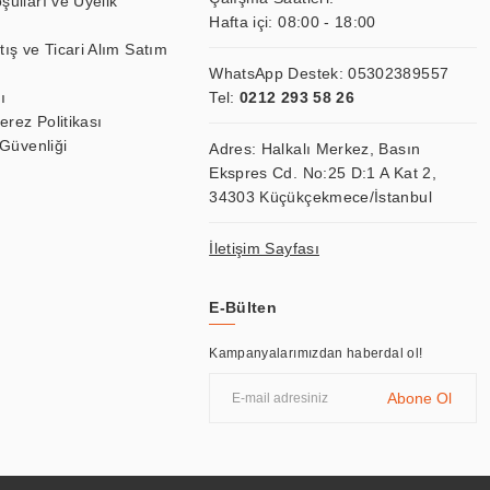
şulları ve Üyelik
Hafta içi: 08:00 - 18:00
tış ve Ticari Alım Satım
WhatsApp Destek:
05302389557
ı
Tel:
0212 293 58 26
Çerez Politikası
 Güvenliği
Adres: Halkalı Merkez, Basın
Ekspres Cd. No:25 D:1 A Kat 2,
34303 Küçükçekmece/İstanbul
İletişim Sayfası
E-Bülten
Kampanyalarımızdan haberdal ol!
Abone Ol