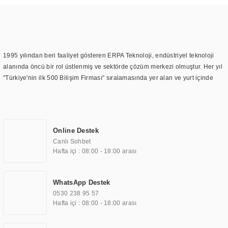
1995 yılından beri faaliyet gösteren ERPA Teknoloji, endüstriyel teknoloji
alanında öncü bir rol üstlenmiş ve sektörde çözüm merkezi olmuştur. Her yıl
"Türkiye'nin ilk 500 Bilişim Firması" sıralamasında yer alan ve yurt içinde
birçok başarılı proje gerçekleştiren ERPA Teknoloji, aynı zamanda yurt
dışında da kurduğu tedarik ağı ile farklı lokasyonlarda da hizmet
sunmaktadır. Türkiye'deki ilk monitör ve printer laboratuvarını kuran ERPA
Teknoloji, görüntüleme teknolojileri konusunda edindiği bilgi birikimini
Online Destek
TOCHI markası altında kendi ürettiği ürünlerde kullanmıştır. Günümüzde
Canlı Sohbet
TOCHI; videowall, digital signage, kiosk, totem, akıllı durak ekranı, araç içi
Hafta içi : 08:00 - 18:00 arası
ekran, asansör ekranı, digital menüboard, marin ekran, medikal ekran,
savunma sanayi ekranı, ayna/TV ekranları, CNC ekranı, toplantı odası
ekranları, endüstriyel ekranlar, kapı önü bilgi ekranları, panel PC,
WhatsApp Destek
endüstriyel Panel PC, mini PC, endüstriyel mini PC ve akıllı bina sistemleri
0530 238 95 57
gibi çözümleri 4.5" ile 110” boyutları arasında üretebilirken, ayrıca standart
Hafta içi : 08:00 - 18:00 arası
dışı olan görüntüleme sistemlerini de başarıyla projelendirme ve üretme
kapasitesine de sahiptir.