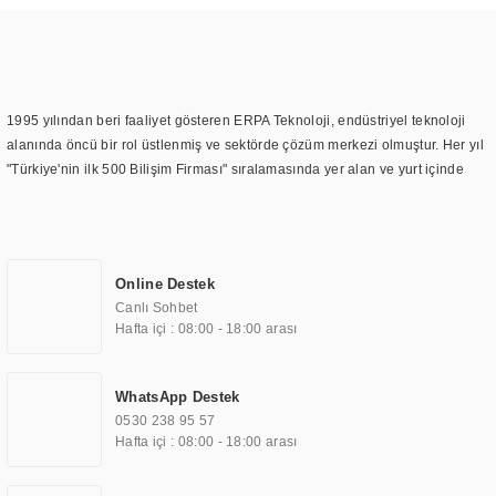
1995 yılından beri faaliyet gösteren ERPA Teknoloji, endüstriyel teknoloji
alanında öncü bir rol üstlenmiş ve sektörde çözüm merkezi olmuştur. Her yıl
"Türkiye'nin ilk 500 Bilişim Firması" sıralamasında yer alan ve yurt içinde
birçok başarılı proje gerçekleştiren ERPA Teknoloji, aynı zamanda yurt
dışında da kurduğu tedarik ağı ile farklı lokasyonlarda da hizmet
sunmaktadır. Türkiye'deki ilk monitör ve printer laboratuvarını kuran ERPA
Teknoloji, görüntüleme teknolojileri konusunda edindiği bilgi birikimini
Online Destek
TOCHI markası altında kendi ürettiği ürünlerde kullanmıştır. Günümüzde
Canlı Sohbet
TOCHI; videowall, digital signage, kiosk, totem, akıllı durak ekranı, araç içi
Hafta içi : 08:00 - 18:00 arası
ekran, asansör ekranı, digital menüboard, marin ekran, medikal ekran,
savunma sanayi ekranı, ayna/TV ekranları, CNC ekranı, toplantı odası
ekranları, endüstriyel ekranlar, kapı önü bilgi ekranları, panel PC,
WhatsApp Destek
endüstriyel Panel PC, mini PC, endüstriyel mini PC ve akıllı bina sistemleri
0530 238 95 57
gibi çözümleri 4.5" ile 110” boyutları arasında üretebilirken, ayrıca standart
Hafta içi : 08:00 - 18:00 arası
dışı olan görüntüleme sistemlerini de başarıyla projelendirme ve üretme
kapasitesine de sahiptir.