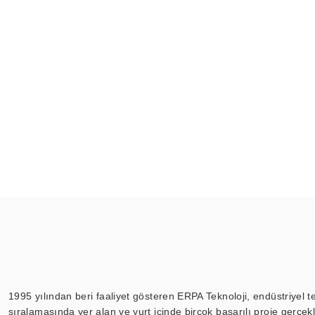
1995 yılından beri faaliyet gösteren ERPA Teknoloji, endüstriyel t
sıralamasında yer alan ve yurt içinde birçok başarılı proje gerçe