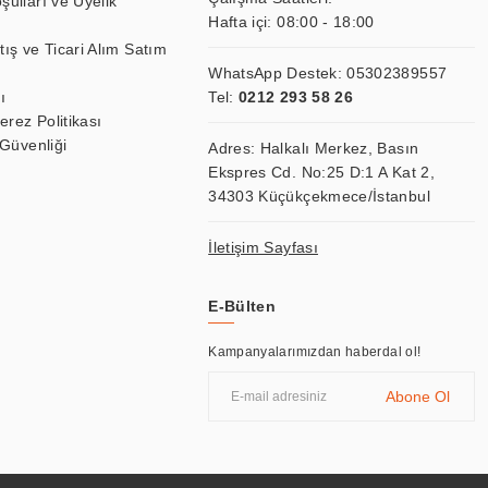
şulları ve Üyelik
Hafta içi: 08:00 - 18:00
tış ve Ticari Alım Satım
WhatsApp Destek:
05302389557
ı
Tel:
0212 293 58 26
Çerez Politikası
 Güvenliği
Adres: Halkalı Merkez, Basın
Ekspres Cd. No:25 D:1 A Kat 2,
34303 Küçükçekmece/İstanbul
İletişim Sayfası
E-Bülten
Kampanyalarımızdan haberdal ol!
Abone Ol